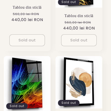
Sold out
Tablou din sticlă
Regular
Sale
560,00 lei RON
Tablou din sticlă
440,00 lei RON
price
price
Regular
Sale
560,00 lei RON
440,00 lei RON
price
price
Sold out
Sold out
Sold out
Sold out