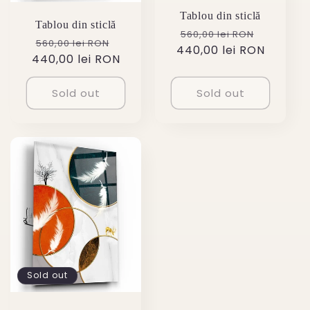
Tablou din sticlă
Tablou din sticlă
Regular
Sale
560,00 lei RON
Regular
Sale
560,00 lei RON
440,00 lei RON
price
price
440,00 lei RON
price
price
Sold out
Sold out
Sold out