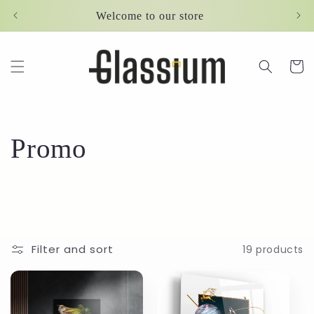
Skip to
Welcome to our store
content
Cart
C
Promo
o
l
l
Filter and sort
19 products
e