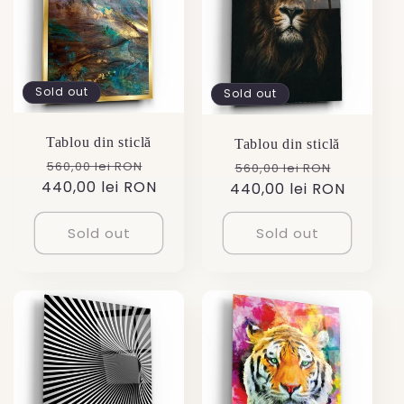
Sold out
Sold out
Tablou din sticlă
Tablou din sticlă
Regular
Sale
Regular
Sale
560,00 lei RON
560,00 lei RON
440,00 lei RON
price
price
440,00 lei RON
price
price
Sold out
Sold out