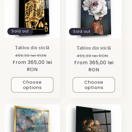
Sold out
Sold out
Tablou din sticlă
Tablou din sticlă
Regular
Sale
Regular
Sale
455,00 lei RON
455,00 lei RON
From 365,00 lei
price
price
From 365,00 lei
price
price
RON
RON
Choose
Choose
options
options