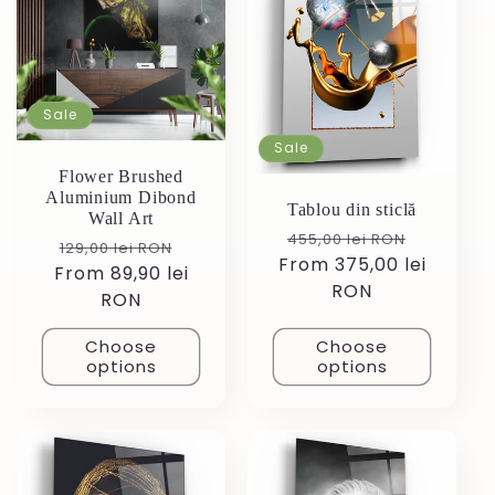
c
t
i
Sale
o
Sale
Flower Brushed
Aluminium Dibond
n
Tablou din sticlă
Wall Art
Regular
Sale
455,00 lei RON
Regular
Sale
129,00 lei RON
:
From 375,00 lei
price
price
From 89,90 lei
price
price
RON
RON
Choose
Choose
options
options