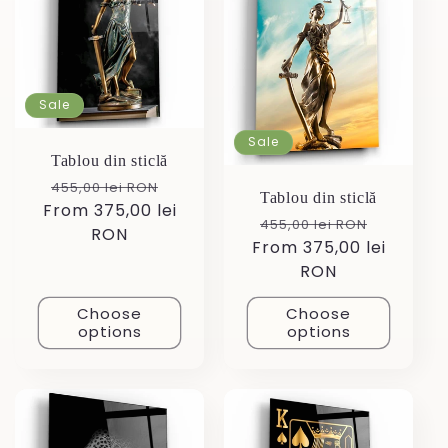
Sale
Sale
Tablou din sticlă
Regular
Sale
455,00 lei RON
Tablou din sticlă
From 375,00 lei
price
price
Regular
Sale
455,00 lei RON
RON
From 375,00 lei
price
price
RON
Choose
Choose
options
options