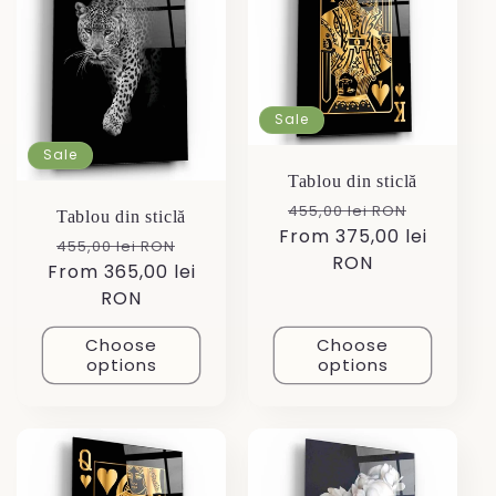
Sale
Sale
Tablou din sticlă
Regular
Sale
455,00 lei RON
Tablou din sticlă
From 375,00 lei
price
price
Regular
Sale
455,00 lei RON
RON
From 365,00 lei
price
price
RON
Choose
Choose
options
options