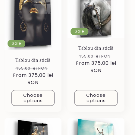
Sale
Sale
Tablou din sticlă
Regular
Sale
455,00 lei RON
Tablou din sticlă
From 375,00 lei
price
price
Regular
Sale
455,00 lei RON
RON
From 375,00 lei
price
price
RON
Choose
Choose
options
options