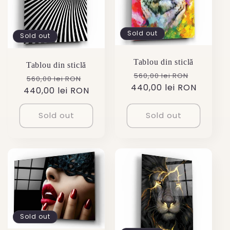
Sold out
Sold out
Tablou din sticlă
Tablou din sticlă
Regular
Sale
560,00 lei RON
Regular
Sale
560,00 lei RON
440,00 lei RON
price
price
440,00 lei RON
price
price
Sold out
Sold out
Sold out