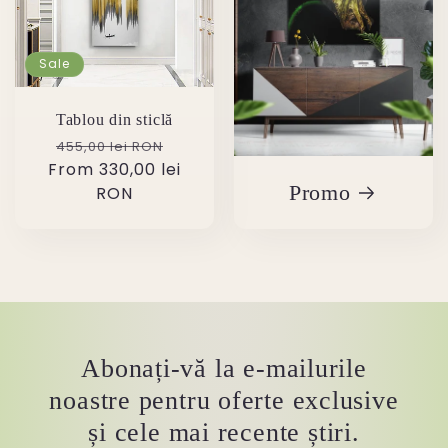
Sale
Tablou din sticlă
Regular
Sale
455,00 lei RON
From 330,00 lei
price
price
Promo
RON
Abonați-vă la e-mailurile
noastre pentru oferte exclusive
și cele mai recente știri.