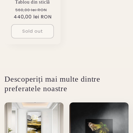
Tablou din sticlă
Regular
Sale
560,00 lei RON
440,00 lei RON
price
price
Sold out
Descoperiți mai multe dintre
preferatele noastre