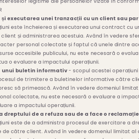
 intereselor legitime ale persoanelor vizate în confor
R
 și executarea unei tranzacții cu un client sau pa
iuni este încheierea și executarea unui contract cu 
client și administrarea acestuia. Având în vedere sfer
acter personal colectate și faptul că unele dintre a
surse accesibile publicului, nu este necesară o evalua
ua o evaluare a impactului operațiunii.
 unui buletin informativ
- scopul acestei operațiuni
cesul de trimitere a buletinelor informative către clie
oresc să primească. Având în vedere domeniul limitat 
onal colectate, nu este necesară o evaluare a impact
uare a impactului operațiunii.
a dreptului de a refuza sau de a face o reclamați
iuni este de a administra procesul de exercitare a dr
 de către client. Având în vedere domeniul limitat al 