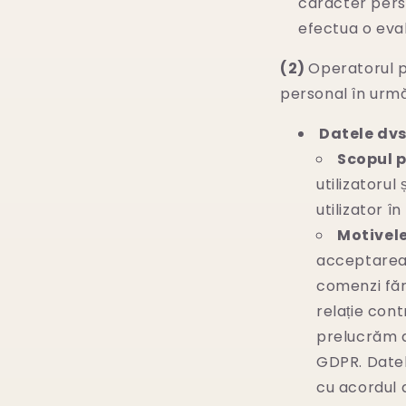
caracter pers
efectua o eval
(2)
Operatorul p
personal în urmă
Datele dvs
Scopul p
utilizatorul
utilizator î
Motivel
acceptarea 
comenzi făr
relație con
prelucrăm d
GDPR. Datel
cu acordul d