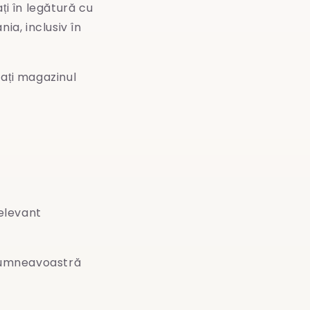
i în legătură cu
ia, inclusiv în
zați magazinul
relevant
dumneavoastră