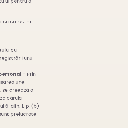
ului pentru a
ii cu caracter
tului cu
registrării unui
 personal
- Prin
asarea unei
s, se creează o
za căruia
, alin. 1, p. (b)
sunt prelucrate