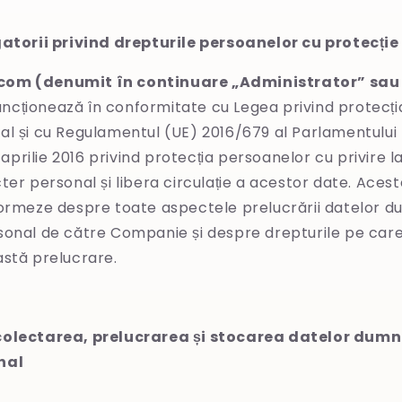
gatorii privind drepturile persoanelor cu protecție
om (denumit în continuare „Administrator” sau
uncționează în conformitate cu Legea privind protecți
l și cu Regulamentul (UE) 2016/679 al Parlamentului 
7 aprilie 2016 privind protecția persoanelor cu privire 
er personal și libera circulație a acestor date. Acest
formeze despre toate aspectele prelucrării datelor 
onal de către Companie și despre drepturile pe care 
astă prelucrare.
colectarea, prelucrarea și stocarea datelor dum
nal