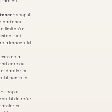
mitate cu
rtener
- scopul
un partener
a limitată a
cestea sunt
re a impactului
 este de a
nții care au
al datelor cu
ului pentru a
e
- scopul
eptului de refuz
datelor cu