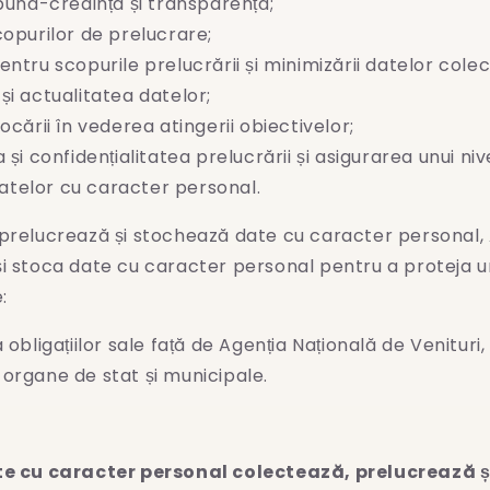
 bună-credință și transparență;
copurilor de prelucrare;
entru scopurile prelucrării și minimizării datelor colec
și actualitatea datelor;
ocării în vederea atingerii obiectivelor;
a și confidențialitatea prelucrării și asigurarea unui n
datelor cu caracter personal.
prelucrează și stochează date cu caracter personal, 
și stoca date cu caracter personal pentru a proteja 
:
 obligațiilor sale față de Agenția Națională de Venituri,
e organe de stat și municipale.
te cu caracter personal colectează, prelucrează 