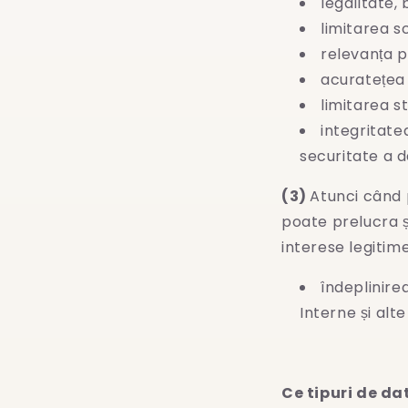
legalitate,
limitarea s
relevanța p
acuratețea 
limitarea st
integritate
securitate a 
(3)
Atunci când 
poate prelucra 
interese legitime
îndeplinirea
Interne și alt
Ce tipuri de da