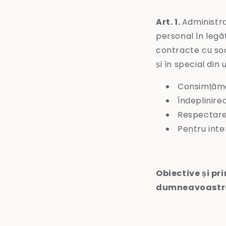
Art. 1.
Administr
personal în legă
contracte cu soc
și în special di
Consimțămân
Îndeplinire
Respectarea
Pentru inte
Obiective și pr
dumneavoastră