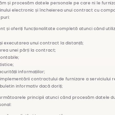
m și procesăm datele personale pe care ni le furnizaț
inului electronic și încheierea unui contract cu compan
puri:
nt și oferiți funcționalitate completă atunci când utili
și executarea unui contract la distanță;
area unei părți la contract;
contabile;
istice;
curității informațiilor;
implementării contractului de furnizare a serviciului 
 buletin informativ dacă doriți;
rmătoarele principii atunci când procesăm datele 
sonal: