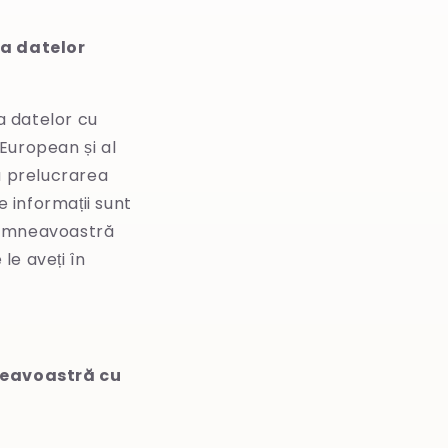
 a datelor
a datelor cu
European și al
la prelucrarea
e informații sunt
dumneavoastră
le aveți în
neavoastră cu