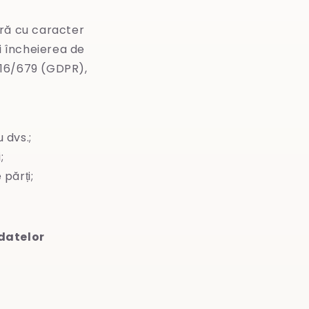
ră cu caracter
i încheierea de
2016/679 (GDPR),
 dvs.;
;
 părți;
 datelor