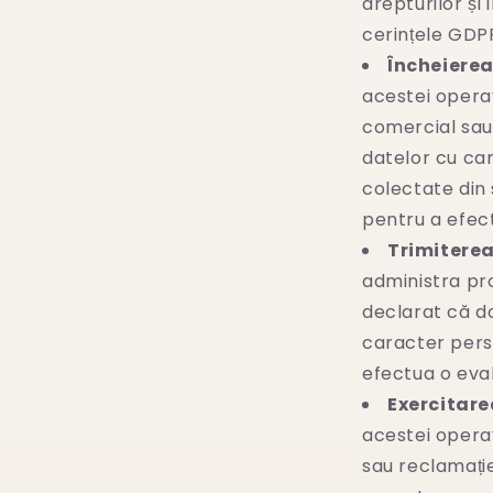
drepturilor și
cerințele GDP
Încheierea
acestei operaț
comercial sau 
datelor cu car
colectate din 
pentru a efect
Trimiterea
administra pro
declarat că d
caracter pers
efectua o eval
Exercitare
acestei operaț
sau reclamație