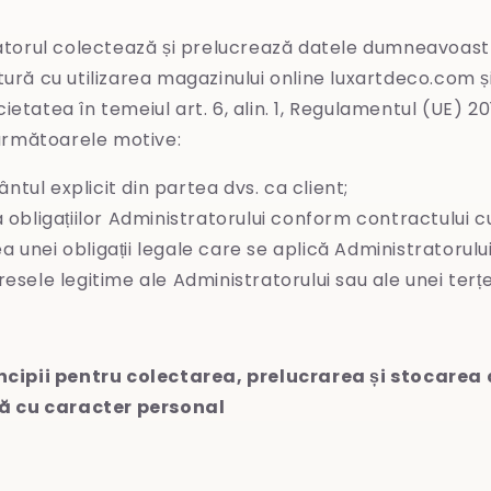
atorul colectează și prelucrează datele dumneavoast
tură cu utilizarea magazinului online luxartdeco.com ș
ietatea în temeiul art. 6, alin. 1, Regulamentul (UE) 
n următoarele motive:
tul explicit din partea dvs. ca client;
a obligațiilor Administratorului conform contractului cu
 unei obligații legale care se aplică Administratorului
resele legitime ale Administratorului sau ale unei terțe
incipii pentru colectarea, prelucrarea și stocarea
 cu caracter personal