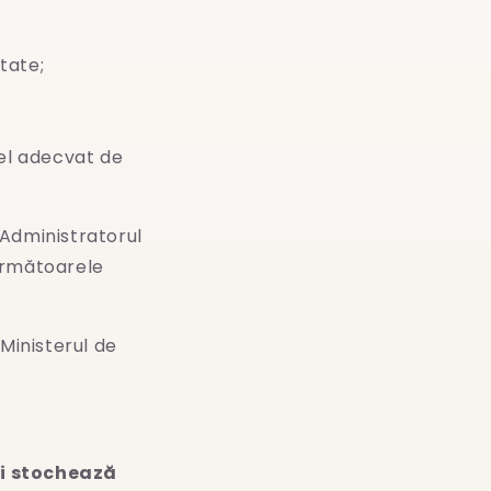
tate;
ivel adecvat de
Administratorul
următoarele
 Ministerul de
și stochează