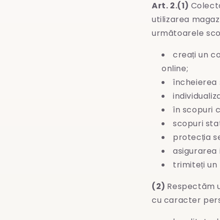
Art. 2.(1)
Colectă
utilizarea magaz
următoarele sco
creați un co
online;
încheierea 
individualiz
în scopuri 
scopuri stat
protecția se
asigurarea 
trimiteți un
(2)
Respectăm u
cu caracter per