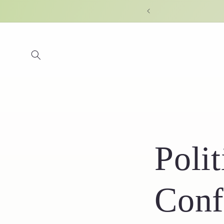
Skip to
content
Polit
Confi