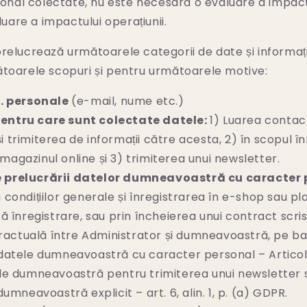
onal colectate, nu este necesară o evaluare a impact
uare a impactului operațiunii.
relucrează următoarele categorii de date și informaț
toarele scopuri și pentru următoarele motive:
. personale
(e-mail, nume etc.)
entru care sunt colectate datele:
1) Luarea contac
 și trimiterea de informații către acesta, 2) în scopul în
n magazinul online și 3) trimiterea unui newsletter.
e prelucrării datelor dumneavoastră cu caracter
condițiilor generale și înregistrarea în e-shop sau pl
ă înregistrare, sau prin încheierea unui contract scri
tractuală între Administrator și dumneavoastră, pe ba
atele dumneavoastră cu caracter personal – Articolul 6
e dumneavoastră pentru trimiterea unui newsletter 
umneavoastră explicit – art. 6, alin. 1, p. (a) GDPR.