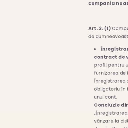
compania noa
Art. 3. (1)
Compan
de dumneavoastr
Înregistra
contract de 
profil pentru 
furnizarea de 
Înregistrarea 
obligatoriu în
unui cont.
Concluzie di
„Înregistrarea
vânzare la dis