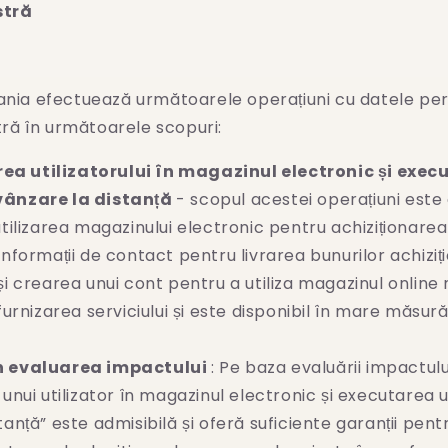
stră
ia efectuează următoarele operațiuni cu datele per
ă în următoarele scopuri:
rea utilizatorului în magazinul electronic și exec
vânzare la distanță
- scopul acestei operațiuni este
utilizarea magazinului electronic pentru achiziționarea
informații de contact pentru livrarea bunurilor achiziț
și crearea unui cont pentru a utiliza magazinul online
 furnizarea serviciului și este disponibil în mare măsu
n evaluarea impactului
: Pe baza evaluării impactul
 unui utilizator în magazinul electronic și executarea 
tanță” este admisibilă și oferă suficiente garanții pent