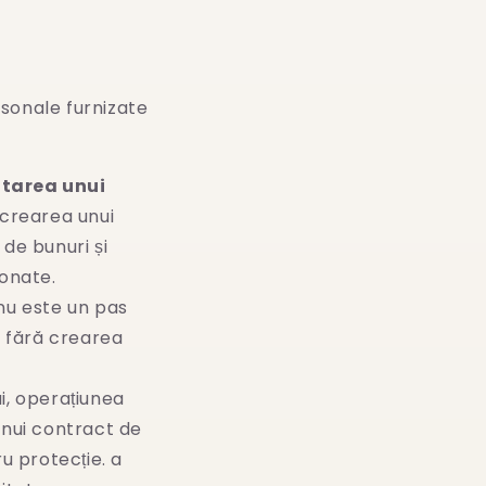
sonale furnizate
utarea unui
 crearea unui
 de bunuri și
ionate.
 nu este un pas
ră fără crearea
ui, operațiunea
unui contract de
ru protecție. a