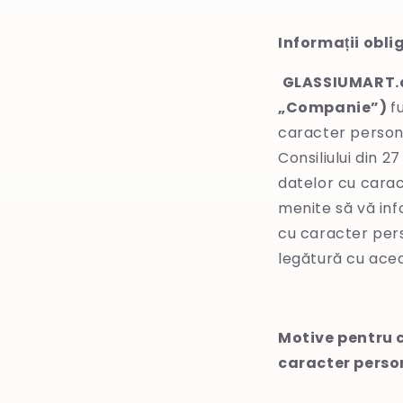
Informații obli
GLASSIUMART.c
„Companie”)
f
caracter persona
Consiliului din 2
datelor cu caract
menite să vă in
cu caracter pers
legătură cu ace
Motive pentru 
caracter perso