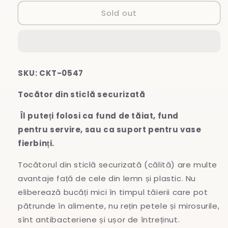
for
for
Sold out
Tocător
Tocător
din
din
sticlă
sticlă
SKU: CKT-0547
Tocător din sticlă securizată
Îl puteți folosi ca fund de tăiat, fund
pentru servire, sau ca suport pentru vase
fierbinți.
Tocătorul din sticlă securizată (călită) are multe
avantaje față de cele din lemn și plastic. Nu
eliberează bucăți mici în timpul tăierii care pot
pătrunde în alimente, nu rețin petele și mirosurile,
sînt antibacteriene și ușor de întreținut.