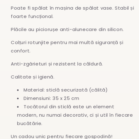
Poate fi spălat în mașina de spălat vase. Stabil și
foarte funcțional.
Plăcile au piciorușe anti-alunecare din silicon.
Colțuri rotunjite pentru mai multă siguranță și
confort.
Anti-zgârieturi și rezistent la căldură.
Calitate și igienă.
Material: sticlă securizată (călită)
Dimensiuni: 35 x 25 cm
Tocătorul din sticlă este un element
modern, nu numai decorativ, ci și util în fiecare
bucătărie.
Un cadou unic pentru fiecare gospodină!