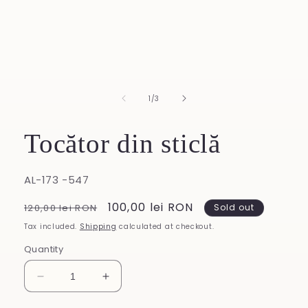
of
1
/
3
Tocător din sticlă
SKU:
AL-173 -547
Regular
Sale
100,00 lei RON
120,00 lei RON
Sold out
price
price
Tax included.
Shipping
calculated at checkout.
Quantity
Decrease
Increase
quantity
quantity