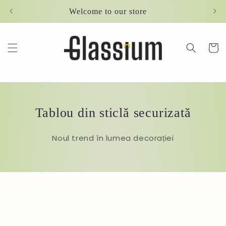
Skip to
Welcome to our store
content
Cart
Tablou din sticlă securizată
Noul trend în lumea decorației
Skip to
product
information