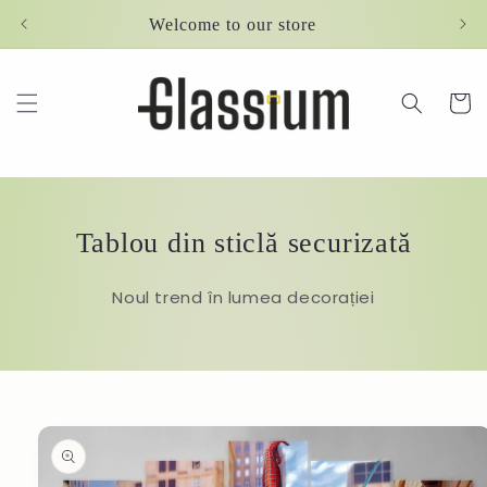
Skip to
Welcome to our store
content
Cart
Tablou din sticlă securizată
Noul trend în lumea decorației
Skip to
product
information