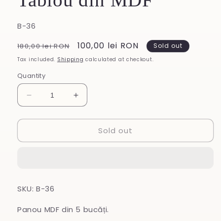
SKU:
B-36
Regular
Sale
100,00 lei RON
180,00 lei RON
Sold out
price
price
Tax included.
Shipping
calculated at checkout.
Quantity
Decrease
Increase
quantity
quantity
for
for
Sold out
Tablou
Tablou
din
din
MDF
MDF
SKU: B-36
Panou MDF din 5 bucăți.