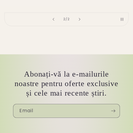
of
2
/
2
Abonați-vă la e-mailurile
noastre pentru oferte exclusive
și cele mai recente știri.
Email