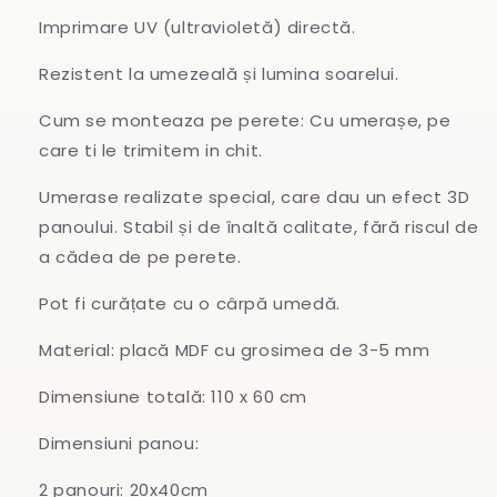
Imprimare UV (ultravioletă) directă.
Rezistent la umezeală și lumina soarelui.
Cum se monteaza pe perete: Cu umerașe, pe
care ti le trimitem in chit.
Umerase realizate special, care dau un efect 3D
panoului. Stabil și de înaltă calitate, fără riscul de
a cădea de pe perete.
Pot fi curățate cu o cârpă umedă.
Material: placă MDF cu grosimea de 3-5 mm
Dimensiune totală: 110 x 60 cm
Dimensiuni panou:
2 panouri: 20x40cm