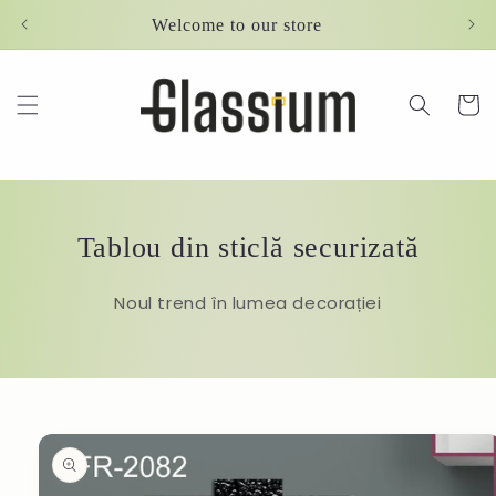
Skip to
Welcome to our store
content
Cart
Tablou din sticlă securizată
Noul trend în lumea decorației
Skip to
product
information