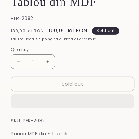
Tablou din MDF
SKU:
PFR-2082
Regular
Sale
100,00 lei RON
180,00 lei RON
Sold out
price
price
Tax included.
Shipping
calculated at checkout.
Quantity
Decrease
Increase
quantity
quantity
for
for
Sold out
Tablou
Tablou
din
din
MDF
MDF
SKU: PFR-2082
Panou MDF din 5 bucăți.