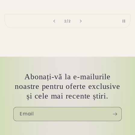
of
2
/
2
Abonați-vă la e-mailurile
noastre pentru oferte exclusive
și cele mai recente știri.
Email