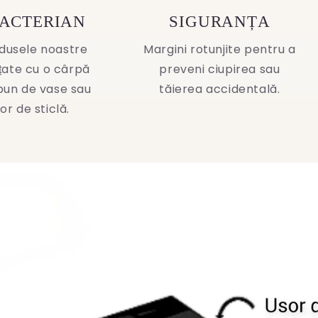
BACTERIAN
SIGURANȚA
dusele noastre
Margini rotunjite pentru a
ățate cu o cârpă
preveni ciupirea sau
pun de vase sau
tăierea accidentală.
or de sticlă.