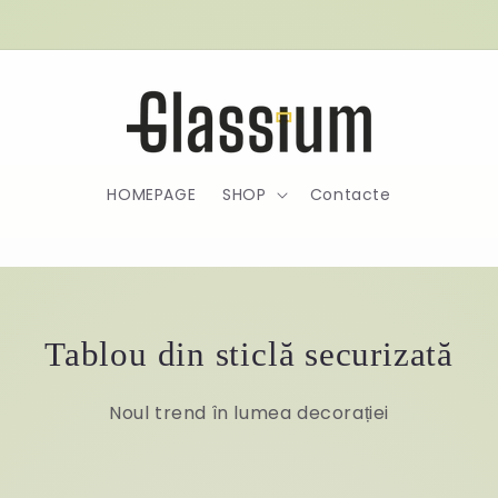
Welcome to our store
HOMEPAGE
SHOP
Contacte
Tablou din sticlă securizată
Noul trend în lumea decorației