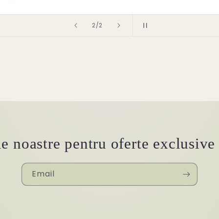
of
1
/
2
e noastre pentru oferte exclusive ș
Email