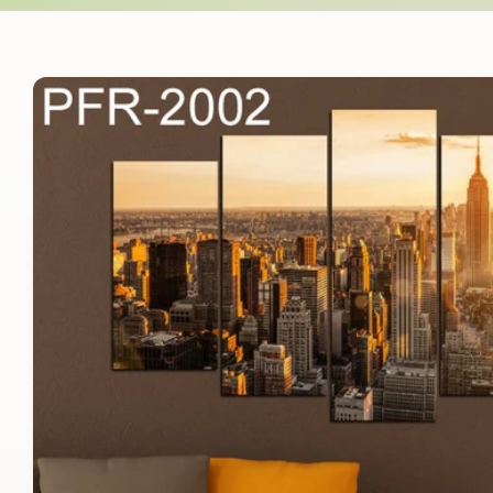
Skip to
product
information