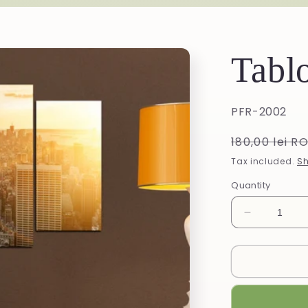
Tabl
SKU:
PFR-2002
Regular
180,00 lei R
price
Tax included.
Sh
Quantity
Decrease
quantity
for
Tablou
din
MDF