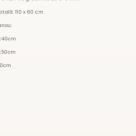
tală: 110 x 60 cm
anou:
0x40cm
0x50cm
60cm