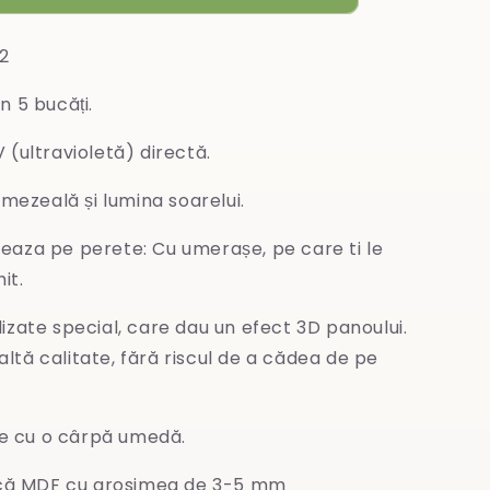
2
 5 bucăți.
(ultravioletă) directă.
umezeală și lumina soarelui.
aza pe perete: Cu umerașe, pe care ti le
it.
zate special, care dau un efect 3D panoului.
naltă calitate, fără riscul de a cădea de pe
te cu o cârpă umedă.
acă MDF cu grosimea de 3-5 mm