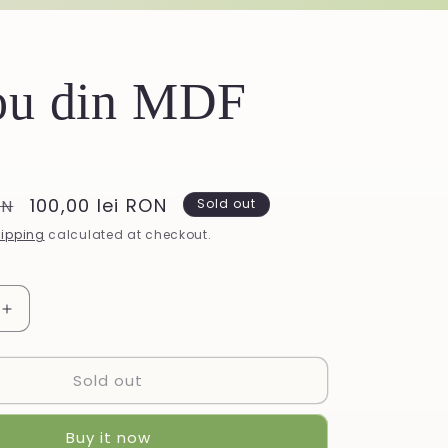
ou din MDF
Sale
100,00 lei RON
ON
Sold out
price
ipping
calculated at checkout.
Increase
quantity
for
Sold out
Tablou
din
MDF
Buy it now