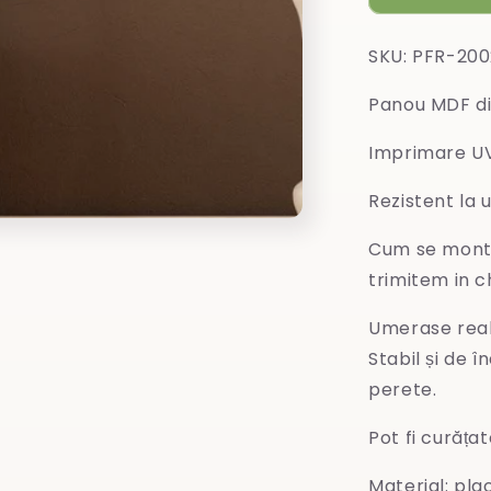
SKU: PFR-200
Panou MDF din
Imprimare UV 
Rezistent la 
Cum se monte
trimitem in ch
Umerase reali
Stabil și de î
perete.
Pot fi curăța
Material: pl