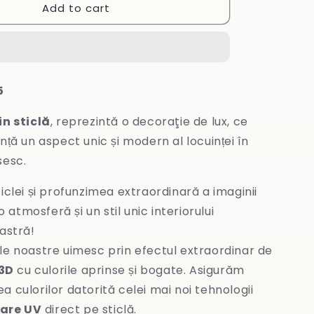
Add to cart
Tablou
din
sticlă
5
in sticlă
, reprezintă o decoraţie de lux, ce
nță un aspect unic și modern al locuinței în
sesc.
iclei și profunzimea extraordinară a imaginii
 atmosferă și un stil unic interiorului
stră!
le noastre uimesc prin efectul extraordinar de
3D
cu culorile aprinse și bogate. Asigurăm
ea culorilor datorită celei mai noi tehnologii
are UV
direct pe sticlă.