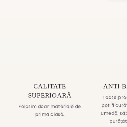
media
2
3
in
in
modal
modal
CALITATE
ANTI 
SUPERIOARĂ
Toate pro
pot fi cur
Folosim doar materiale de
umedă, să
prima clasă.
curățăt