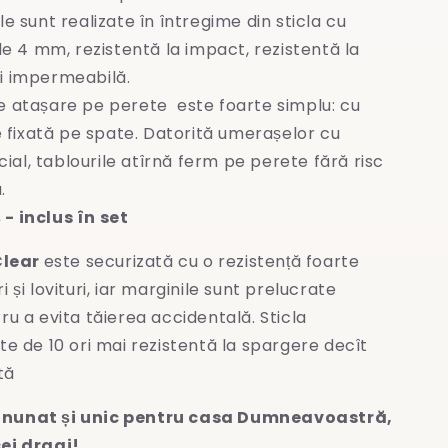
le sunt realizate în întregime
din sticla cu
e 4 mm, rezistentă la impact, rezistentă la
și impermeabilă.
e atașare pe perete este foarte simplu: cu
 fixată pe spate. Datorită umerașelor cu
ial, tablourile atîrnă ferm pe perete fără risc
.
- inclus în set
Clear
este securizată cu o rezistență foarte
 și lovituri, iar marginile sunt prelucrate
ru a evita
tăierea accidentală. Sticla
te de 10 ori mai rezistentă la spargere decît
tă
nunat și unic pentru casa Dumneavoastră,
ei dragi!