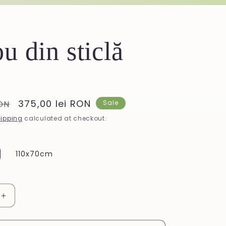
u din sticlă
Sale
375,00 lei RON
RON
Sale
price
ipping
calculated at checkout.
110x70cm
Increase
quantity
for