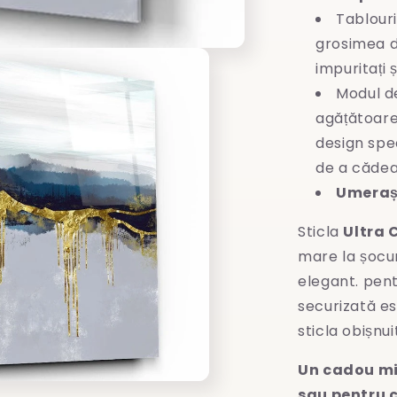
Tablouri
grosimea d
impuritați 
Modul d
agățătoare
design spec
de a cădea
Umeraș 
Sticla
Ultra 
mare la șocuri
elegant. pent
securizată es
sticla obișnui
Un cadou mi
sau pentru c