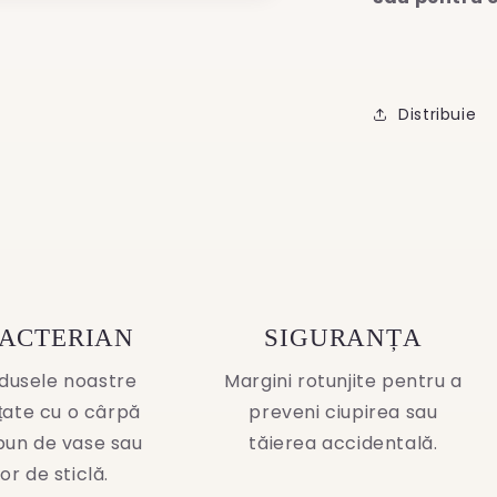
Distribuie
BACTERIAN
SIGURANȚA
dusele noastre
Margini rotunjite pentru a
ățate cu o cârpă
preveni ciupirea sau
pun de vase sau
tăierea accidentală.
or de sticlă.