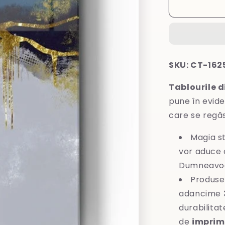
Tablou
din
sticlă
SKU: CT-162
Tablourile d
pune în evide
care se regă
Magia st
vor aduce o
Dumneavoa
Produse
adancime
durabilitat
de
imprim