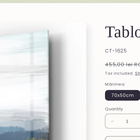
Tablo
SKU:
CT-1625
Regular
455,00 lei 
price
Tax included.
Sh
Mărimea:
70x50cm
Quantity
Decrease
quantity
for