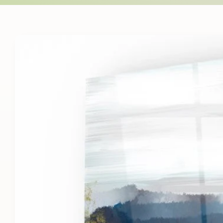
Skip to
product
information