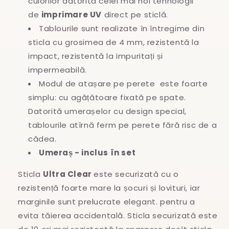
culorilor datorită celei mai noi tehnologii
de
imprimare UV
direct pe sticlă.
Tablourile sunt realizate în întregime
din
sticla cu grosimea de 4 mm, rezistentă la
impact, rezistentă la impuritați și
impermeabilă.
Modul de atașare pe perete este foarte
simplu: cu agățătoare fixată pe spate.
Datorită umerașelor cu design special,
tablourile atîrnă ferm pe perete fără risc de a
cădea.
Umeraș - inclus în set
Sticla
Ultra Clear
este securizată cu o
rezistență foarte mare la șocuri și lovituri, iar
marginile sunt prelucrate elegant. pentru a
evita
tăierea accidentală. Sticla securizată este