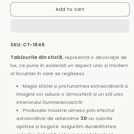
for
for
Add to cart
Tablou
Tablou
din
din
sticlă
sticlă
SKU: CT-1646
Tablourile din sticlă
, reprezintă o decoraţie de
lux, ce pune în evidență un aspect unic și modern
al locuinței în care se regăsesc.
Magia sticlei și profunzimea extraordinară a
imaginii vor aduce o atmosferă și un stil unic
interiorului Dumneavoastră!
Produsele noastre uimesc prin efectul
extraordinar de adancime
3D
cu culorile
aprinse și bogate. Asigurăm durabilitatea