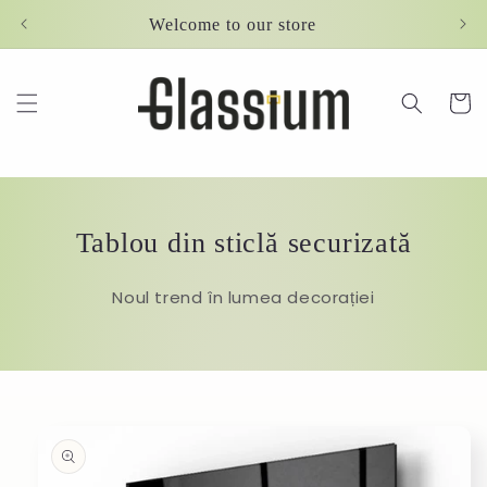
Skip to
Welcome to our store
content
Cart
Tablou din sticlă securizată
Noul trend în lumea decorației
Skip to
product
information