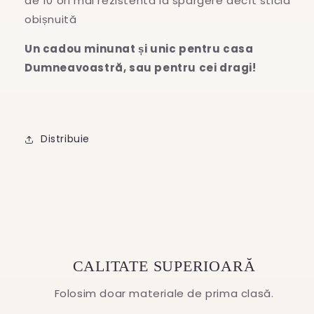
de 10 ori mai rezistentă la spargere decît sticla
obișnuită
Un cadou minunat și unic pentru casa
Dumneavoastră, sau pentru cei dragi!
Distribuie
CALITATE SUPERIOARĂ
Folosim doar materiale de prima clasă.