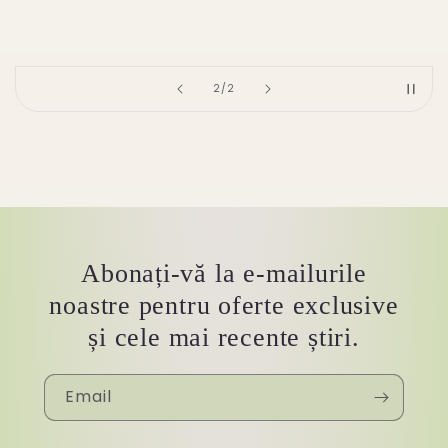
of
2
/
2
Abonați-vă la e-mailurile
noastre pentru oferte exclusive
și cele mai recente știri.
Email