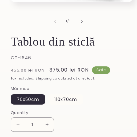
Open
media
1
in
of
1
/
3
modal
Tablou din sticlă
SKU:
CT-1646
Regular
Sale
375,00 lei RON
455,00 lei RON
Sale
price
price
Tax included.
Shipping
calculated at checkout.
Mărimea:
70x50cm
110x70cm
Quantity
Decrease
Increase
quantity
quantity