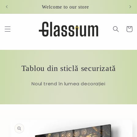
Skip to
Welcome to our store
content
Cart
Tablou din sticlă securizată
Noul trend în lumea decorației
Skip to
product
information