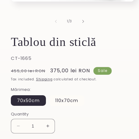
Open
media
1
in
of
1
/
3
modal
Tablou din sticlă
SKU:
CT-1665
Regular
Sale
375,00 lei RON
455,00 lei RON
Sale
price
price
Tax included.
Shipping
calculated at checkout.
Mărimea:
70x50cm
110x70cm
Quantity
Decrease
Increase
quantity
quantity