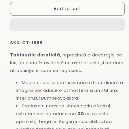
for
for
Add to cart
Tablou
Tablou
din
din
sticlă
sticlă
SKU: CT-1665
Tablourile din sticlă
, reprezintă o decoraţie de
lux, ce pune în evidență un aspect unic și modern
al locuinței în care se regăsesc.
Magia sticlei și profunzimea extraordinară a
imaginii vor aduce o atmosferă și un stil unic
interiorului Dumneavoastră!
Produsele noastre uimesc prin efectul
extraordinar de adancime
3D
cu culorile
aprinse și bogate. Asigurăm durabilitatea