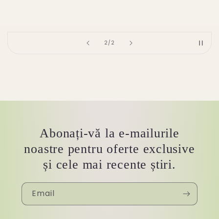
of
2
/
2
Abonați-vă la e-mailurile
noastre pentru oferte exclusive
și cele mai recente știri.
Email