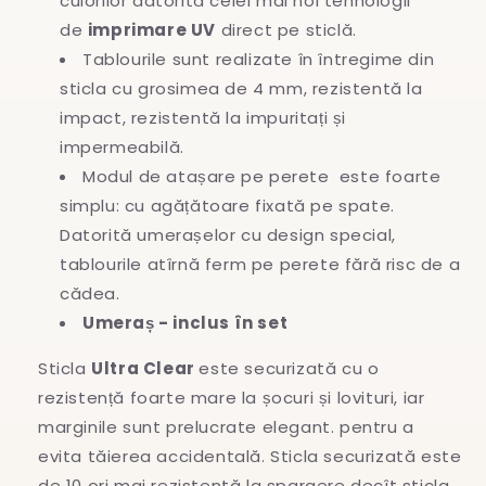
culorilor datorită celei mai noi tehnologii
de
imprimare UV
direct pe sticlă.
Tablourile sunt realizate în întregime
din
sticla cu grosimea de 4 mm, rezistentă la
impact, rezistentă la impuritați și
impermeabilă.
Modul de atașare pe perete este foarte
simplu: cu agățătoare fixată pe spate.
Datorită umerașelor cu design special,
tablourile atîrnă ferm pe perete fără risc de a
cădea.
Umeraș - inclus în set
Sticla
Ultra Clear
este securizată cu o
rezistență foarte mare la șocuri și lovituri, iar
marginile sunt prelucrate elegant. pentru a
evita
tăierea accidentală. Sticla securizată este
de 10 ori mai rezistentă la spargere decît sticla