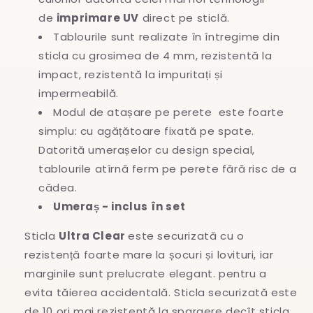
de
imprimare UV
direct pe sticlă.
Tablourile sunt realizate în întregime
din
sticla cu grosimea de 4 mm, rezistentă la
impact, rezistentă la impuritați și
impermeabilă.
Modul de atașare pe perete este foarte
simplu: cu agățătoare fixată pe spate.
Datorită umerașelor cu design special,
tablourile atîrnă ferm pe perete fără risc de a
cădea.
Umeraș - inclus în set
Sticla
Ultra Clear
este securizată cu o
rezistență foarte mare la șocuri și lovituri, iar
marginile sunt prelucrate elegant. pentru a
evita
tăierea accidentală. Sticla securizată este
de 10 ori mai rezistentă la spargere decît sticla