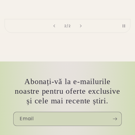
of
2
/
2
Abonați-vă la e-mailurile
noastre pentru oferte exclusive
și cele mai recente știri.
Email