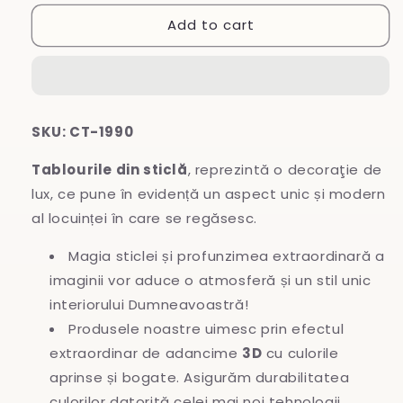
for
for
Add to cart
Tablou
Tablou
din
din
sticlă
sticlă
SKU: CT-1990
Tablourile din sticlă
, reprezintă o decoraţie de
lux, ce pune în evidență un aspect unic și modern
al locuinței în care se regăsesc.
Magia sticlei și profunzimea extraordinară a
imaginii vor aduce o atmosferă și un stil unic
interiorului Dumneavoastră!
Produsele noastre uimesc prin efectul
extraordinar de adancime
3D
cu culorile
aprinse și bogate. Asigurăm durabilitatea
culorilor datorită celei mai noi tehnologii