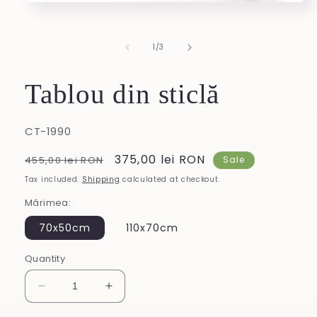
Open
media
1
in
of
1
/
3
modal
Tablou din sticlă
SKU:
CT-1990
Regular
Sale
375,00 lei RON
455,00 lei RON
Sale
price
price
Tax included.
Shipping
calculated at checkout.
Mărimea:
70x50cm
110x70cm
Quantity
Decrease
Increase
quantity
quantity