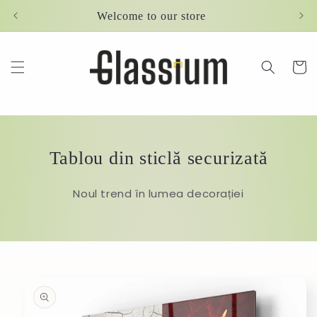
Skip to
Welcome to our store
content
Cart
Tablou din sticlă securizată
Noul trend în lumea decorației
Skip to
product
information