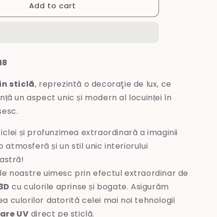
Add to cart
Tablou
din
sticlă
18
in sticlă
, reprezintă o decoraţie de lux, ce
nță un aspect unic și modern al locuinței în
sesc.
iclei și profunzimea extraordinară a imaginii
 atmosferă și un stil unic interiorului
stră!
le noastre uimesc prin efectul extraordinar de
3D
cu culorile aprinse și bogate. Asigurăm
ea culorilor datorită celei mai noi tehnologii
are UV
direct pe sticlă.