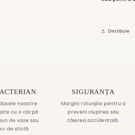
Distribuie
BACTERIAN
SIGURANȚA
dusele noastre
Margini rotunjite pentru a
ățate cu o cârpă
preveni ciupirea sau
pun de vase sau
tăierea accidentală.
or de sticlă.