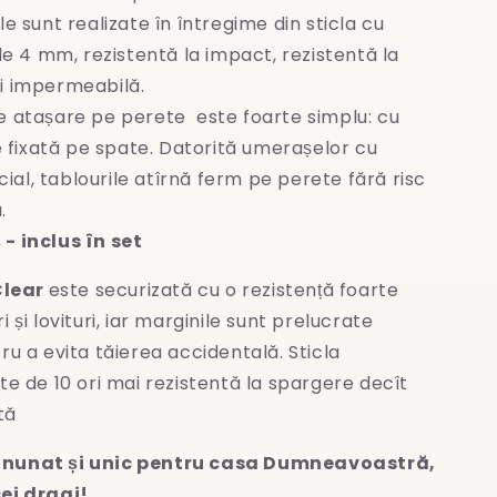
le sunt realizate în întregime
din sticla cu
e 4 mm, rezistentă la impact, rezistentă la
și impermeabilă.
e atașare pe perete este foarte simplu: cu
 fixată pe spate. Datorită umerașelor cu
ial, tablourile atîrnă ferm pe perete fără risc
.
- inclus în set
Clear
este securizată cu o rezistență foarte
 și lovituri, iar marginile sunt prelucrate
ru a evita
tăierea accidentală. Sticla
te de 10 ori mai rezistentă la spargere decît
tă
nunat și unic pentru casa Dumneavoastră,
ei dragi!