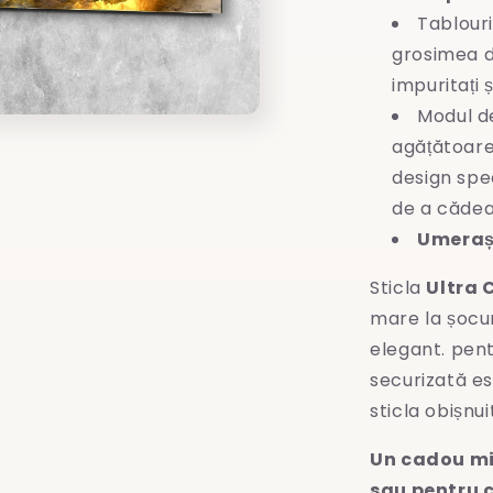
Tablouri
grosimea d
impuritați 
Modul d
agățătoare
design spec
de a cădea
Umeraș 
Sticla
Ultra 
mare la șocuri
elegant. pent
securizată es
sticla obișnui
Un cadou mi
sau pentru c