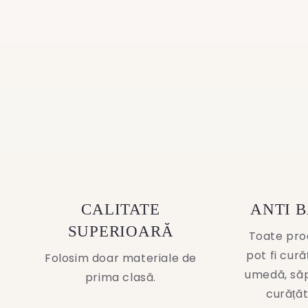
CALITATE
ANTI 
SUPERIOARĂ
Toate pro
pot fi cur
Folosim doar materiale de
umedă, să
prima clasă.
curățăt