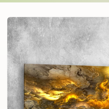
Skip to
product
information