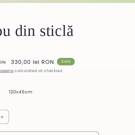
u din sticlă
Sale
330,00 lei RON
RON
Sale
price
ipping
calculated at checkout.
120x45cm
Increase
quantity
for