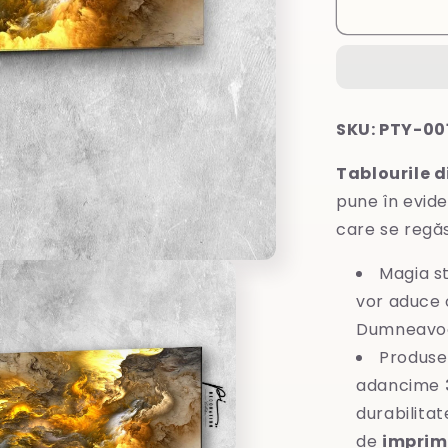
Tablou
din
sticlă
SKU: PTY-00
Tablourile d
pune în evide
care se regă
Magia st
vor aduce o
Dumneavoa
Produse
adancime
durabilitat
de
imprim