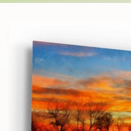
Skip to
product
information