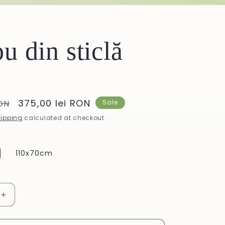
u din sticlă
Sale
375,00 lei RON
RON
Sale
price
ipping
calculated at checkout.
110x70cm
Increase
quantity
for