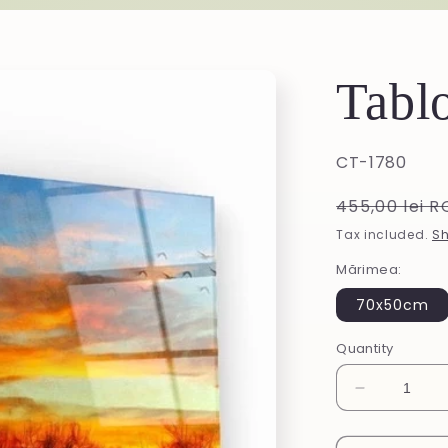
Tablo
SKU:
CT-1780
Regular
455,00 lei 
price
Tax included.
Sh
Mărimea:
70x50cm
Quantity
Decrease
quantity
for