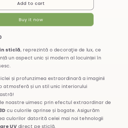
Add to cart
Tablou
din
sticlă
Buy it now
0
in sticlă
, reprezintă o decoraţie de lux, ce
nță un aspect unic și modern al locuinței în
sesc.
iclei și profunzimea extraordinară a imaginii
 atmosferă și un stil unic interiorului
stră!
le noastre uimesc prin efectul extraordinar de
3D
cu culorile aprinse și bogate. Asigurăm
ea culorilor datorită celei mai noi tehnologii
are UV
direct pe sticlă.