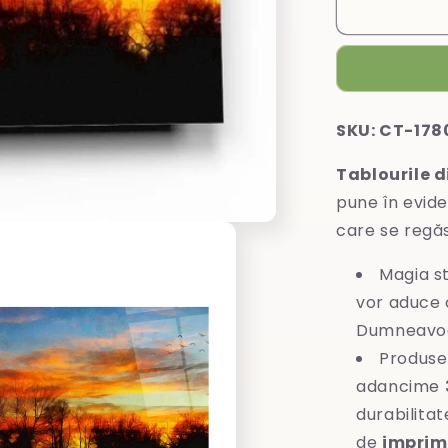
Tablou
din
sticlă
SKU: CT-178
Tablourile d
pune în evide
care se regă
Magia st
vor aduce o
Dumneavoa
Produse
adancime
durabilitat
de
imprim