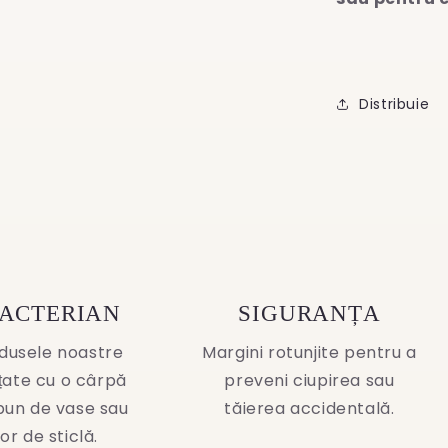
Distribuie
BACTERIAN
SIGURANȚA
dusele noastre
Margini rotunjite pentru a
ățate cu o cârpă
preveni ciupirea sau
pun de vase sau
tăierea accidentală.
or de sticlă.