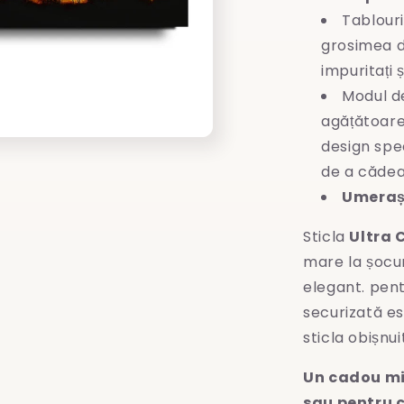
Tablouri
grosimea d
impuritați 
Modul d
agățătoare
design spec
de a cădea
Umeraș 
Sticla
Ultra 
mare la șocuri
elegant. pent
securizată es
sticla obișnui
Un cadou mi
sau pentru c