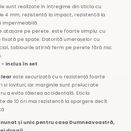
le sunt realizate în întregime
din sticla cu
e 4 mm, rezistentă la impact, rezistentă la
și impermeabilă.
e atașare pe perete este foarte simplu: cu
 fixată pe spate. Datorită umerașelor cu
ial, tablourile atîrnă ferm pe perete fără risc
.
- inclus în set
Clear
este securizată cu o rezistență foarte
 și lovituri, iar marginile sunt prelucrate
ru a evita
tăierea accidentală. Sticla
te de 10 ori mai rezistentă la spargere decît
tă
nunat și unic pentru casa Dumneavoastră,
ei dragi!