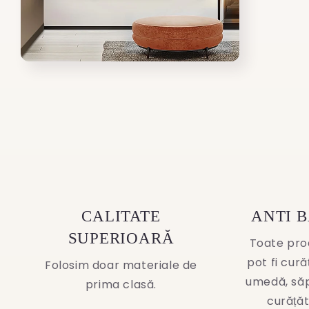
Open
media
4
in
modal
CALITATE
ANTI 
SUPERIOARĂ
Toate pro
pot fi cur
Folosim doar materiale de
umedă, să
prima clasă.
curățăt