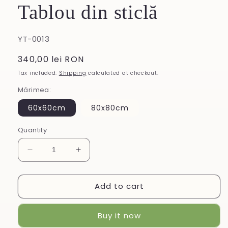
Tablou din sticlă
SKU:
YT-0013
Regular
340,00 lei RON
price
Tax included.
Shipping
calculated at checkout.
Mărimea:
60x60cm
80x80cm
Quantity
Decrease
Increase
quantity
quantity
for
for
Add to cart
Tablou
Tablou
din
din
sticlă
sticlă
Buy it now