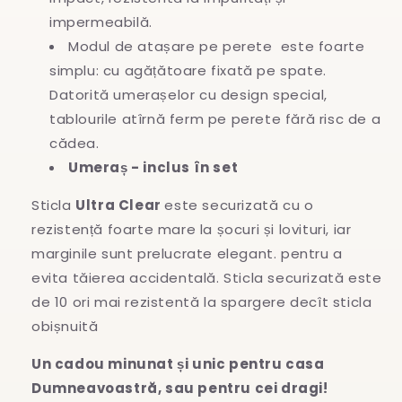
impermeabilă.
Modul de atașare pe perete este foarte
simplu: cu agățătoare fixată pe spate.
Datorită umerașelor cu design special,
tablourile atîrnă ferm pe perete fără risc de a
cădea.
Umeraș - inclus în set
Sticla
Ultra Clear
este securizată cu o
rezistență foarte mare la șocuri și lovituri, iar
marginile sunt prelucrate elegant. pentru a
evita
tăierea accidentală. Sticla securizată este
de 10 ori mai rezistentă la spargere decît sticla
obișnuită
Un cadou minunat și unic pentru casa
Dumneavoastră, sau pentru cei dragi!