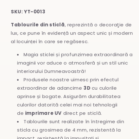
SKU: YT-0013
Tablourile din sticlă
, reprezintă o decoraţie de
lux, ce pune în evidență un aspect unic și modern
al locuinței în care se regăsesc.
Magia sticlei și profunzimea extraordinară a
imaginii vor aduce o atmosferă și un stil unic
interiorului Dumneavoastră!
Produsele noastre uimesc prin efectul
extraordinar de adancime
3D
cu culorile
aprinse și bogate. Asigurăm durabilitatea
culorilor datorită celei mai noi tehnologii
de
imprimare UV
direct pe sticlă.
Tablourile sunt realizate în întregime
din
sticla cu grosimea de 4 mm, rezistentă la
impact, rezistentă la impuritați și