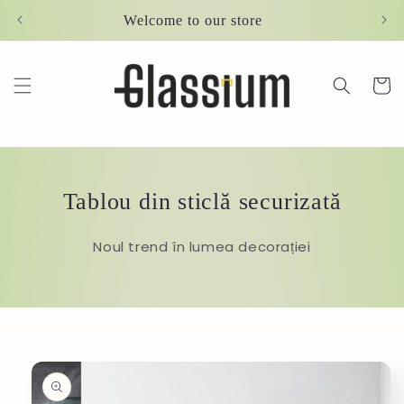
Skip to
Welcome to our store
content
Cart
Tablou din sticlă securizată
Noul trend în lumea decorației
Skip to
product
information