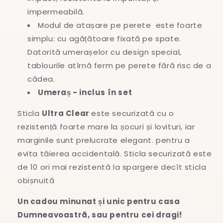
impermeabilă.
Modul de atașare pe perete este foarte
simplu: cu agățătoare fixată pe spate.
Datorită umerașelor cu design special,
tablourile atîrnă ferm pe perete fără risc de a
cădea.
Umeraș - inclus în set
Sticla
Ultra Clear
este securizată cu o
rezistență foarte mare la șocuri și lovituri, iar
marginile sunt prelucrate elegant. pentru a
evita
tăierea accidentală. Sticla securizată este
de 10 ori mai rezistentă la spargere decît sticla
obișnuită
Un cadou minunat și unic pentru casa
Dumneavoastră, sau pentru cei dragi!