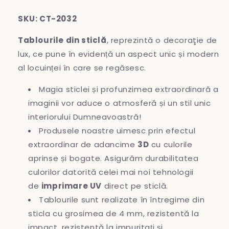
SKU: CT-2032
Tablourile din sticlă
, reprezintă o decoraţie de
lux, ce pune în evidență un aspect unic și modern
al locuinței în care se regăsesc.
Magia sticlei și profunzimea extraordinară a
imaginii vor aduce o atmosferă și un stil unic
interiorului Dumneavoastră!
Produsele noastre uimesc prin efectul
extraordinar de adancime
3D
cu culorile
aprinse și bogate. Asigurăm durabilitatea
culorilor datorită celei mai noi tehnologii
de
imprimare UV
direct pe sticlă.
Tablourile sunt realizate în întregime
din
sticla cu grosimea de 4 mm, rezistentă la
impact, rezistentă la impuritați și