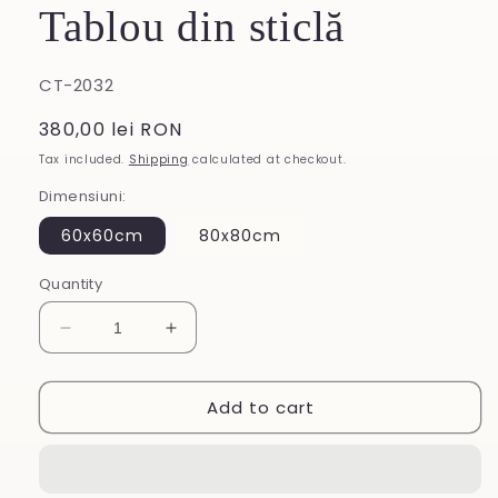
Tablou din sticlă
SKU:
CT-2032
Regular
380,00 lei RON
price
Tax included.
Shipping
calculated at checkout.
Dimensiuni:
60x60cm
80x80cm
Quantity
Decrease
Increase
quantity
quantity
for
for
Add to cart
Tablou
Tablou
din
din
sticlă
sticlă