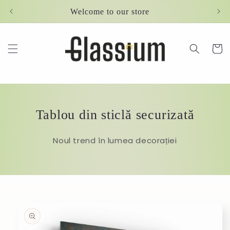
Skip to
Welcome to our store
content
Cart
Tablou din sticlă securizată
Noul trend în lumea decorației
Skip to
product
information