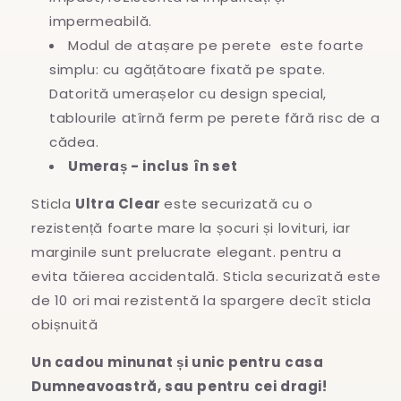
impermeabilă.
Modul de atașare pe perete este foarte
simplu: cu agățătoare fixată pe spate.
Datorită umerașelor cu design special,
tablourile atîrnă ferm pe perete fără risc de a
cădea.
Umeraș - inclus în set
Sticla
Ultra Clear
este securizată cu o
rezistență foarte mare la șocuri și lovituri, iar
marginile sunt prelucrate elegant. pentru a
evita
tăierea accidentală. Sticla securizată este
de 10 ori mai rezistentă la spargere decît sticla
obișnuită
Un cadou minunat și unic pentru casa
Dumneavoastră, sau pentru cei dragi!