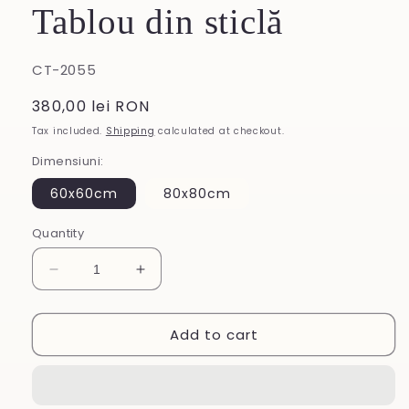
Tablou din sticlă
SKU:
CT-2055
Regular
380,00 lei RON
price
Tax included.
Shipping
calculated at checkout.
Dimensiuni:
60x60cm
80x80cm
Quantity
Decrease
Increase
quantity
quantity
for
for
Add to cart
Tablou
Tablou
din
din
sticlă
sticlă