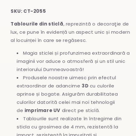
SKU: CT-2055
Tablourile din sticlă
, reprezintă o decoraţie de
lux, ce pune în evidență un aspect unic și modern
al locuinței în care se regăsesc.
Magia sticlei și profunzimea extraordinară a
imaginii vor aduce o atmosferă și un stil unic
interiorului Dumneavoastră!
Produsele noastre uimesc prin efectul
extraordinar de adancime
3D
cu culorile
aprinse și bogate. Asigurăm durabilitatea
culorilor datorită celei mai noi tehnologii
de
imprimare UV
direct pe sticlă.
Tablourile sunt realizate în întregime
din
sticla cu grosimea de 4 mm, rezistentă la
impact, rezistentă la impuritați și