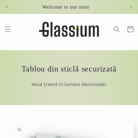
Skip to
Welcome to our store
content
Cart
Tablou din sticlă securizată
Noul trend în lumea decorației
Skip to
product
information