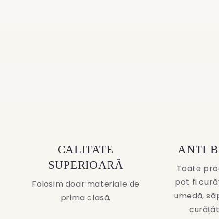
CALITATE
ANTI 
SUPERIOARĂ
Toate pro
pot fi cur
Folosim doar materiale de
umedă, să
prima clasă.
curățăt