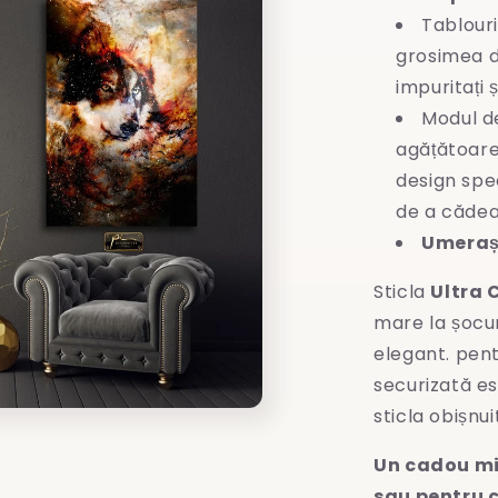
Tablouri
grosimea d
impuritați 
Modul d
agățătoare
design spec
de a cădea
Umeraș 
Sticla
Ultra 
mare la șocuri
elegant. pent
securizată es
sticla obișnui
Un cadou mi
sau pentru c