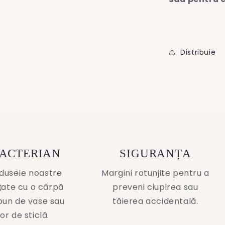
Distribuie
BACTERIAN
SIGURANȚA
dusele noastre
Margini rotunjite pentru a
ățate cu o cârpă
preveni ciupirea sau
pun de vase sau
tăierea accidentală.
or de sticlă.