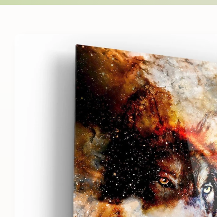
Skip to
product
information