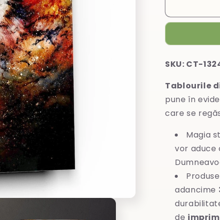
Tablou
din
sticlă
SKU: CT-132
Tablourile d
pune în evide
care se regă
Magia st
vor aduce o
Dumneavoa
Produse
adancime
durabilitat
de
imprim