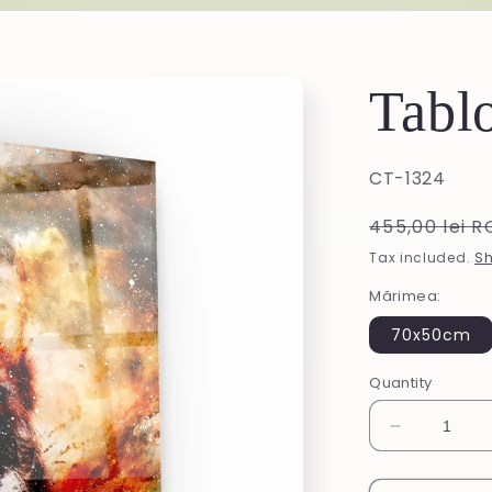
Tablo
SKU:
CT-1324
Regular
455,00 lei 
price
Tax included.
Sh
Mărimea:
70x50cm
Quantity
Decrease
quantity
for