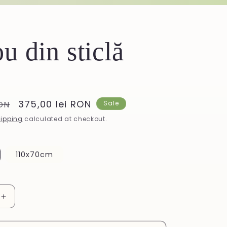
u din sticlă
Sale
375,00 lei RON
RON
Sale
price
ipping
calculated at checkout.
110x70cm
Increase
quantity
for