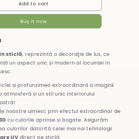
Add to cart
Tablou
din
sticlă
Buy it now
4
in sticlă
, reprezintă o decoraţie de lux, ce
nță un aspect unic și modern al locuinței în
sesc.
iclei și profunzimea extraordinară a imaginii
 atmosferă și un stil unic interiorului
stră!
le noastre uimesc prin efectul extraordinar de
3D
cu culorile aprinse și bogate. Asigurăm
ea culorilor datorită celei mai noi tehnologii
are UV
direct pe sticlă.