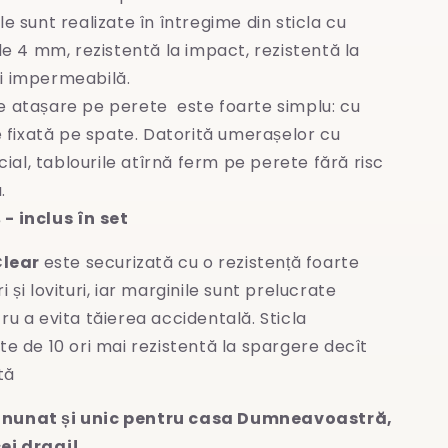
le sunt realizate în întregime
din sticla cu
e 4 mm, rezistentă la impact, rezistentă la
și impermeabilă.
e atașare pe perete este foarte simplu: cu
 fixată pe spate. Datorită umerașelor cu
ial, tablourile atîrnă ferm pe perete fără risc
.
- inclus în set
Clear
este securizată cu o rezistență foarte
 și lovituri, iar marginile sunt prelucrate
ru a evita
tăierea accidentală. Sticla
te de 10 ori mai rezistentă la spargere decît
tă
nunat și unic pentru casa Dumneavoastră,
ei dragi!