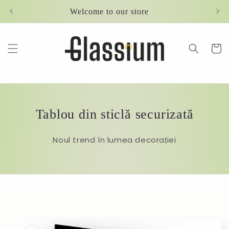
Skip to
Welcome to our store
content
Cart
Tablou din sticlă securizată
Noul trend în lumea decorației
Skip to
product
information