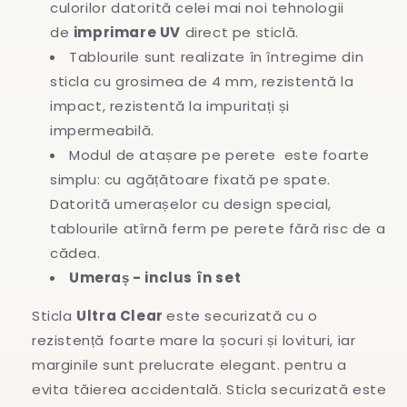
culorilor datorită celei mai noi tehnologii
de
imprimare UV
direct pe sticlă.
Tablourile sunt realizate în întregime
din
sticla cu grosimea de 4 mm, rezistentă la
impact, rezistentă la impuritați și
impermeabilă.
Modul de atașare pe perete este foarte
simplu: cu agățătoare fixată pe spate.
Datorită umerașelor cu design special,
tablourile atîrnă ferm pe perete fără risc de a
cădea.
Umeraș - inclus în set
Sticla
Ultra Clear
este securizată cu o
rezistență foarte mare la șocuri și lovituri, iar
marginile sunt prelucrate elegant. pentru a
evita
tăierea accidentală. Sticla securizată este