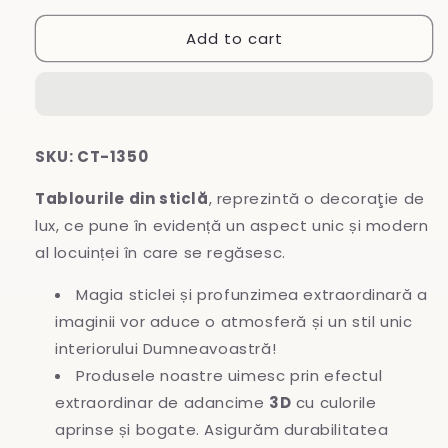
for
for
Add to cart
Tablou
Tablou
din
din
sticlă
sticlă
SKU: CT-1350
Tablourile din sticlă
, reprezintă o decoraţie de
lux, ce pune în evidență un aspect unic și modern
al locuinței în care se regăsesc.
Magia sticlei și profunzimea extraordinară a
imaginii vor aduce o atmosferă și un stil unic
interiorului Dumneavoastră!
Produsele noastre uimesc prin efectul
extraordinar de adancime
3D
cu culorile
aprinse și bogate. Asigurăm durabilitatea