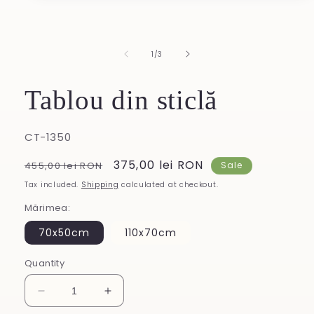
1
in
modal
of
1
/
3
Tablou din sticlă
SKU:
CT-1350
Regular
Sale
375,00 lei RON
455,00 lei RON
Sale
price
price
Tax included.
Shipping
calculated at checkout.
Mărimea:
70x50cm
110x70cm
Quantity
Decrease
Increase
quantity
quantity