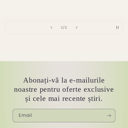
of
2
/
2
Abonați-vă la e-mailurile
noastre pentru oferte exclusive
și cele mai recente știri.
Email