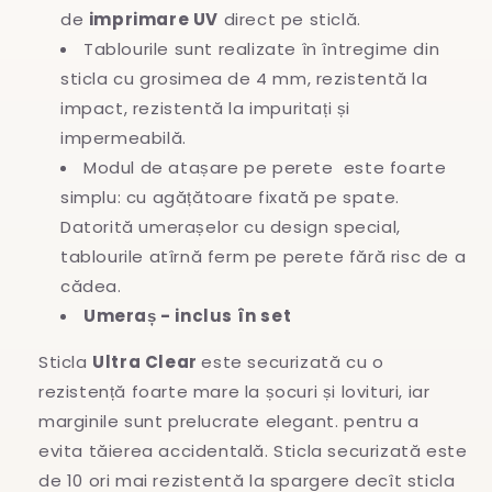
de
imprimare UV
direct pe sticlă.
Tablourile sunt realizate în întregime
din
sticla cu grosimea de 4 mm, rezistentă la
impact, rezistentă la impuritați și
impermeabilă.
Modul de atașare pe perete este foarte
simplu: cu agățătoare fixată pe spate.
Datorită umerașelor cu design special,
tablourile atîrnă ferm pe perete fără risc de a
cădea.
Umeraș - inclus în set
Sticla
Ultra Clear
este securizată cu o
rezistență foarte mare la șocuri și lovituri, iar
marginile sunt prelucrate elegant. pentru a
evita
tăierea accidentală. Sticla securizată este
de 10 ori mai rezistentă la spargere decît sticla