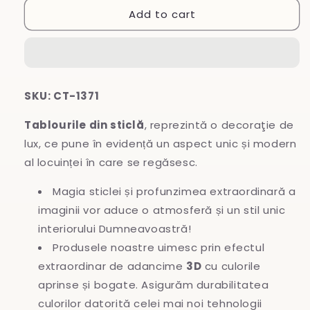
Add to cart
Tablou
Tablou
din
din
sticlă
sticlă
SKU: CT-1371
Tablourile din sticlă
, reprezintă o decoraţie de
lux, ce pune în evidență un aspect unic și modern
al locuinței în care se regăsesc.
Magia sticlei și profunzimea extraordinară a
imaginii vor aduce o atmosferă și un stil unic
interiorului Dumneavoastră!
Produsele noastre uimesc prin efectul
extraordinar de adancime
3D
cu culorile
aprinse și bogate. Asigurăm durabilitatea
culorilor datorită celei mai noi tehnologii