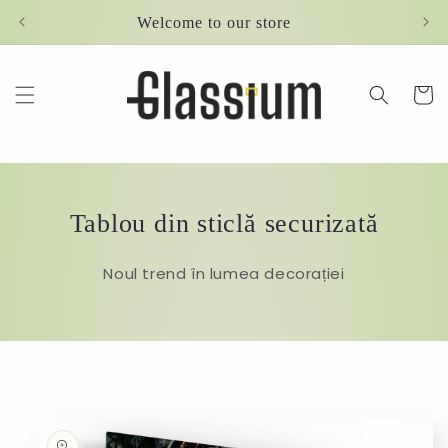
Skip to
Welcome to our store
content
Cart
Tablou din sticlă securizată
Noul trend în lumea decorației
Skip to
product
information