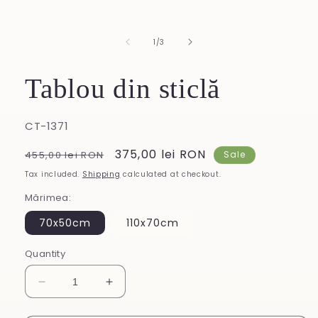
1
in
modal
of
1
/
3
Tablou din sticlă
SKU:
CT-1371
Regular
Sale
375,00 lei RON
455,00 lei RON
Sale
price
price
Tax included.
Shipping
calculated at checkout.
Mărimea:
70x50cm
110x70cm
Quantity
Decrease
Increase
quantity
quantity
for
for