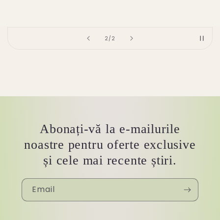
of
2
/
2
Abonați-vă la e-mailurile
noastre pentru oferte exclusive
și cele mai recente știri.
Email