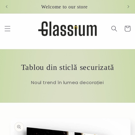
Skip to
Welcome to our store
content
Cart
Tablou din sticlă securizată
Noul trend în lumea decorației
Skip to
product
information