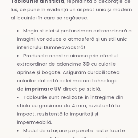
Tablourile din sticlă
, reprezintă o decoraţie de
lux, ce pune în evidență un aspect unic și modern
al locuinței în care se regăsesc.
Magia sticlei și profunzimea extraordinară a
imaginii vor aduce o atmosferă și un stil unic
interiorului Dumneavoastră!
Produsele noastre uimesc prin efectul
extraordinar de adancime
3D
cu culorile
aprinse și bogate. Asigurăm durabilitatea
culorilor datorită celei mai noi tehnologii
de
imprimare UV
direct pe sticlă.
Tablourile sunt realizate în întregime
din
sticla cu grosimea de 4 mm, rezistentă la
impact, rezistentă la impuritați și
impermeabilă.
Modul de atașare pe perete este foarte