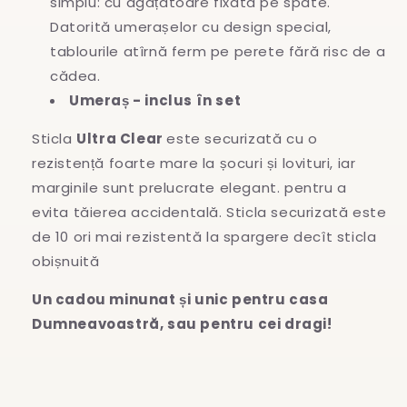
simplu: cu agățătoare fixată pe spate.
Datorită umerașelor cu design special,
tablourile atîrnă ferm pe perete fără risc de a
cădea.
Umeraș - inclus în set
Sticla
Ultra Clear
este securizată cu o
rezistență foarte mare la șocuri și lovituri, iar
marginile sunt prelucrate elegant. pentru a
evita
tăierea accidentală. Sticla securizată este
de 10 ori mai rezistentă la spargere decît sticla
obișnuită
Un cadou minunat și unic pentru casa
Dumneavoastră, sau pentru cei dragi!