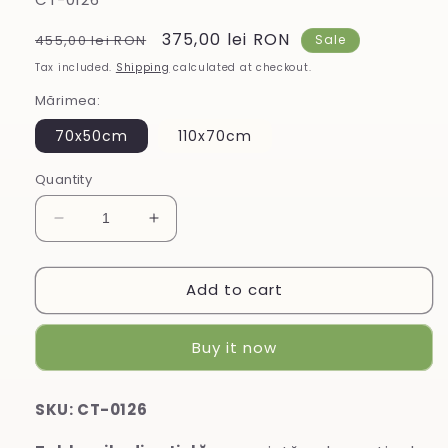
Regular
Sale
375,00 lei RON
455,00 lei RON
Sale
price
price
Tax included.
Shipping
calculated at checkout.
Mărimea:
70x50cm
110x70cm
Quantity
Decrease
Increase
quantity
quantity
for
for
Add to cart
Tablou
Tablou
din
din
sticlă
sticlă
Buy it now
SKU: CT-0126