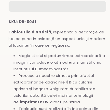
sticlă
sticlă
SKU: DB-0041
Tablourile din sticlă
, reprezintă o decoraţie de
lux, ce pune în evidență un aspect unic și modern
al locuinței în care se regăsesc.
Magia sticlei și profunzimea extraordinară a
imaginii vor aduce o atmosferă și un stil unic
interiorului Dumneavoastră!
Produsele noastre uimesc prin efectul
extraordinar de adancime
3D
cu culorile
aprinse și bogate. Asigurăm durabilitatea
culorilor datorită celei mai noi tehnologii
de
imprimare UV
direct pe sticlă.
Tablourile sunt realizate în întregime
din