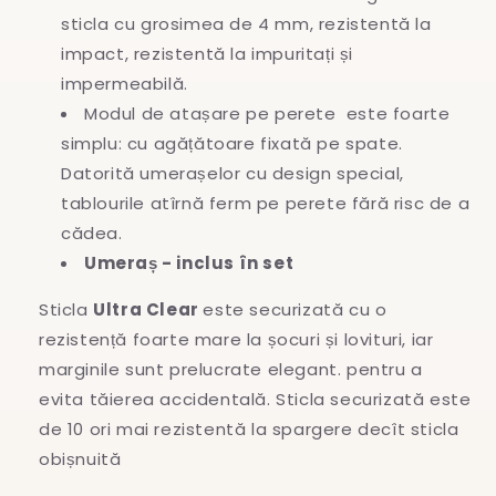
sticla cu grosimea de 4 mm, rezistentă la
impact, rezistentă la impuritați și
impermeabilă.
Modul de atașare pe perete este foarte
simplu: cu agățătoare fixată pe spate.
Datorită umerașelor cu design special,
tablourile atîrnă ferm pe perete fără risc de a
cădea.
Umeraș - inclus în set
Sticla
Ultra Clear
este securizată cu o
rezistență foarte mare la șocuri și lovituri, iar
marginile sunt prelucrate elegant. pentru a
evita
tăierea accidentală. Sticla securizată este
de 10 ori mai rezistentă la spargere decît sticla
obișnuită