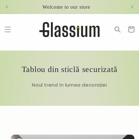
Skip to
Welcome to our store
content
Cart
Tablou din sticlă securizată
Noul trend în lumea decorației
Skip to
product
information