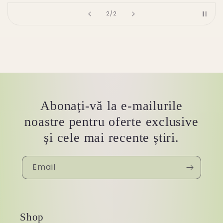
of
2
/
2
Abonați-vă la e-mailurile
noastre pentru oferte exclusive
și cele mai recente știri.
Email
Shop