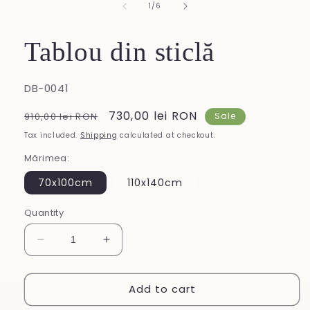
of
1
/
6
Tablou din sticlă
SKU:
DB-0041
Regular
Sale
730,00 lei RON
910,00 lei RON
Sale
price
price
Tax included.
Shipping
calculated at checkout.
Mărimea:
70x100cm
110x140cm
Quantity
Decrease
Increase
quantity
quantity
for
for
Add to cart
Tablou
Tablou
din
din