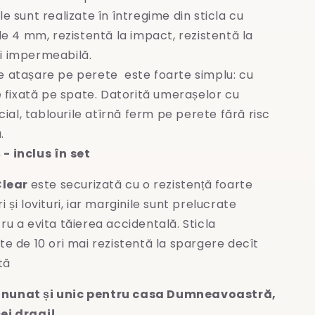
le sunt realizate în întregime
din sticla cu
e 4 mm, rezistentă la impact, rezistentă la
și impermeabilă.
e atașare pe perete este foarte simplu: cu
 fixată pe spate. Datorită umerașelor cu
ial, tablourile atîrnă ferm pe perete fără risc
.
- inclus în set
Clear
este securizată cu o rezistență foarte
 și lovituri, iar marginile sunt prelucrate
ru a evita
tăierea accidentală. Sticla
te de 10 ori mai rezistentă la spargere decît
tă
nunat și unic pentru casa Dumneavoastră,
ei dragi!