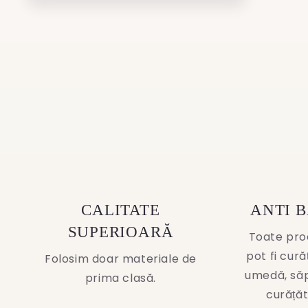
Open
media
4
in
modal
CALITATE
ANTI 
SUPERIOARĂ
Toate pro
pot fi cur
Folosim doar materiale de
umedă, să
prima clasă.
curățăt