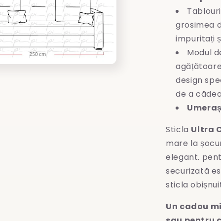
Tablouri
grosimea d
impuritați 
Modul d
agățătoare
design spec
de a cădea
Umeraș 
Sticla
Ultra 
mare la șocuri
elegant. pent
securizată es
sticla obișnui
Un cadou mi
sau pentru c