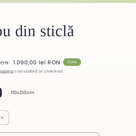
u din sticlă
Sale
1.090,00 lei RON
 RON
Sale
price
ipping
calculated at checkout.
110x210cm
Increase
quantity
for