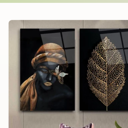
Skip to
product
information