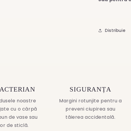
Distribuie
BACTERIAN
SIGURANȚA
dusele noastre
Margini rotunjite pentru a
ățate cu o cârpă
preveni ciupirea sau
pun de vase sau
tăierea accidentală.
or de sticlă.