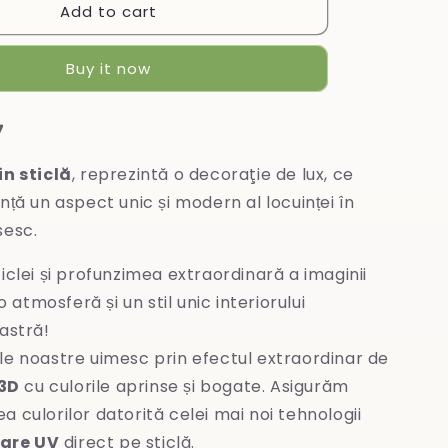
Add to cart
Tablou
din
sticlă
Buy it now
7
in sticlă
, reprezintă o decoraţie de lux, ce
nță un aspect unic și modern al locuinței în
sesc.
iclei și profunzimea extraordinară a imaginii
 atmosferă și un stil unic interiorului
stră!
le noastre uimesc prin efectul extraordinar de
3D
cu culorile aprinse și bogate. Asigurăm
ea culorilor datorită celei mai noi tehnologii
are UV
direct pe sticlă.