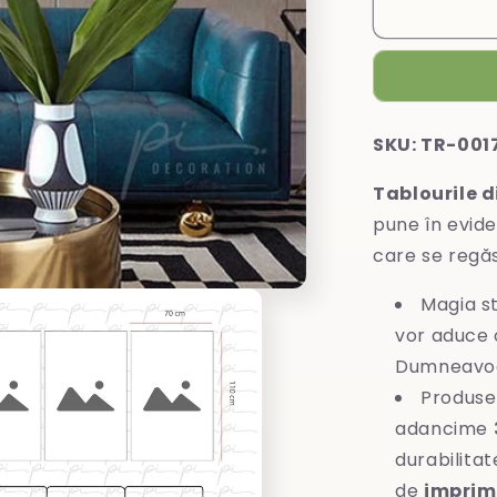
Tablou
din
sticlă
SKU: TR-001
Tablourile d
pune în evide
care se regă
Magia st
vor aduce o
Dumneavoa
Produse
adancime
durabilitat
de
imprim