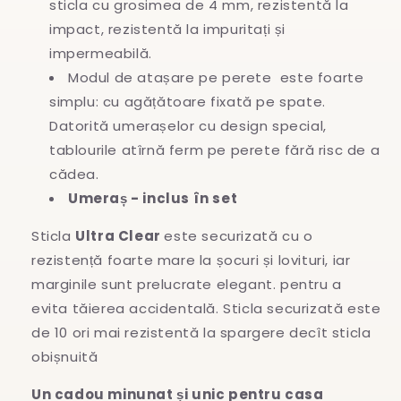
sticla cu grosimea de 4 mm, rezistentă la
impact, rezistentă la impuritați și
impermeabilă.
Modul de atașare pe perete este foarte
simplu: cu agățătoare fixată pe spate.
Datorită umerașelor cu design special,
tablourile atîrnă ferm pe perete fără risc de a
cădea.
Umeraș - inclus în set
Sticla
Ultra Clear
este securizată cu o
rezistență foarte mare la șocuri și lovituri, iar
marginile sunt prelucrate elegant. pentru a
evita
tăierea accidentală. Sticla securizată este
de 10 ori mai rezistentă la spargere decît sticla
obișnuită
Un cadou minunat și unic pentru casa