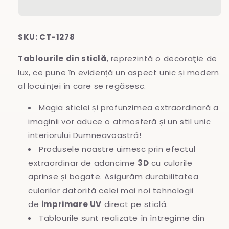
SKU: CT-1278
Tablourile din sticlă
, reprezintă o decoraţie de
lux, ce pune în evidență un aspect unic și modern
al locuinței în care se regăsesc.
Magia sticlei și profunzimea extraordinară a
imaginii vor aduce o atmosferă și un stil unic
interiorului Dumneavoastră!
Produsele noastre uimesc prin efectul
extraordinar de adancime
3D
cu culorile
aprinse și bogate. Asigurăm durabilitatea
culorilor datorită celei mai noi tehnologii
de
imprimare UV
direct pe sticlă.
Tablourile sunt realizate în întregime
din