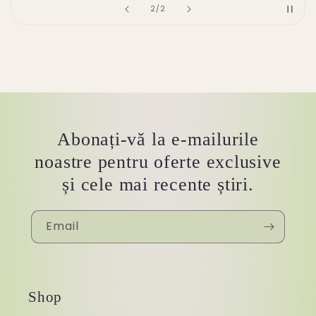
of
2
/
2
Abonați-vă la e-mailurile
noastre pentru oferte exclusive
și cele mai recente știri.
Email
Shop