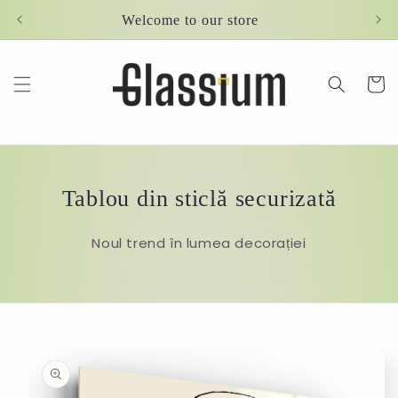
Skip to
Welcome to our store
content
Cart
Tablou din sticlă securizată
Noul trend în lumea decorației
Skip to
product
information