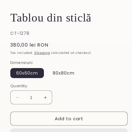
Tablou din sticlă
SKU:
CT-1278
Regular
380,00 lei RON
price
Tax included.
Shipping
calculated at checkout.
Dimensiuni:
60x60cm
80x80cm
Quantity
Decrease
Increase
quantity
quantity
for
for
Add to cart
Tablou
Tablou
din
din
sticlă
sticlă