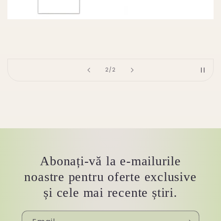
of
2
/
2
Abonați-vă la e-mailurile
noastre pentru oferte exclusive
și cele mai recente știri.