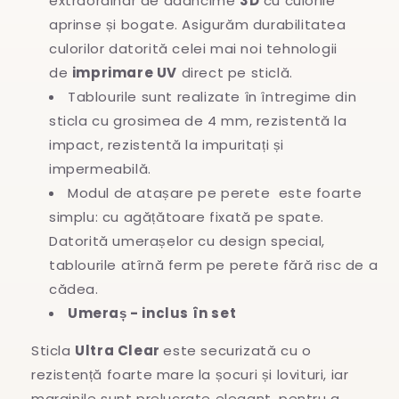
extraordinar de adancime
3D
cu culorile
aprinse și bogate. Asigurăm durabilitatea
culorilor datorită celei mai noi tehnologii
de
imprimare UV
direct pe sticlă.
Tablourile sunt realizate în întregime
din
sticla cu grosimea de 4 mm, rezistentă la
impact, rezistentă la impuritați și
impermeabilă.
Modul de atașare pe perete este foarte
simplu: cu agățătoare fixată pe spate.
Datorită umerașelor cu design special,
tablourile atîrnă ferm pe perete fără risc de a
cădea.
Umeraș - inclus în set
Sticla
Ultra Clear
este securizată cu o
rezistență foarte mare la șocuri și lovituri, iar
marginile sunt prelucrate elegant. pentru a