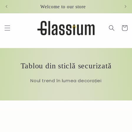
Skip to
Welcome to our store
content
Cart
Tablou din sticlă securizată
Noul trend în lumea decorației
Skip to
product
information