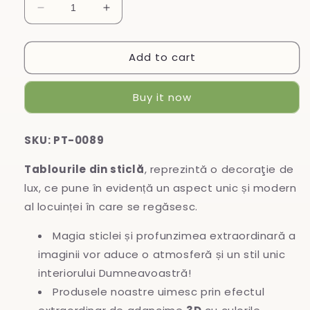
Decrease
Increase
quantity
quantity
for
for
Add to cart
Tablou
Tablou
din
din
sticlă
sticlă
Buy it now
SKU: PT-0089
Tablourile din sticlă
, reprezintă o decoraţie de
lux, ce pune în evidență un aspect unic și modern
al locuinței în care se regăsesc.
Magia sticlei și profunzimea extraordinară a
imaginii vor aduce o atmosferă și un stil unic
interiorului Dumneavoastră!
Produsele noastre uimesc prin efectul