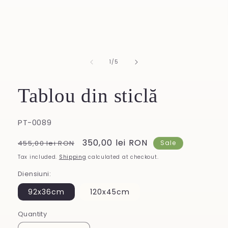
1
in
modal
of
1
/
5
Tablou din sticlă
SKU:
PT-0089
Regular
Sale
350,00 lei RON
455,00 lei RON
Sale
price
price
Tax included.
Shipping
calculated at checkout.
Diensiuni:
92x36cm
120x45cm
Quantity