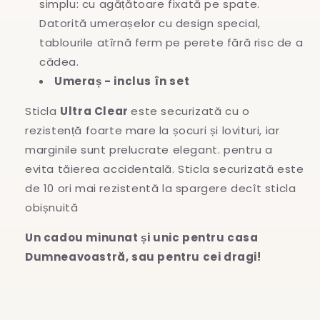
simplu: cu agățătoare fixată pe spate.
Datorită umerașelor cu design special,
tablourile atîrnă ferm pe perete fără risc de a
cădea.
Umeraș - inclus în set
Sticla
Ultra Clear
este securizată cu o
rezistență foarte mare la șocuri și lovituri, iar
marginile sunt prelucrate elegant. pentru a
evita
tăierea accidentală. Sticla securizată este
de 10 ori mai rezistentă la spargere decît sticla
obișnuită
Un cadou minunat și unic pentru casa
Dumneavoastră, sau pentru cei dragi!