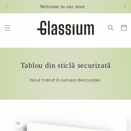
Skip to
Welcome to our store
content
Cart
Tablou din sticlă securizată
Noul trend în lumea decorației
Skip to
product
information