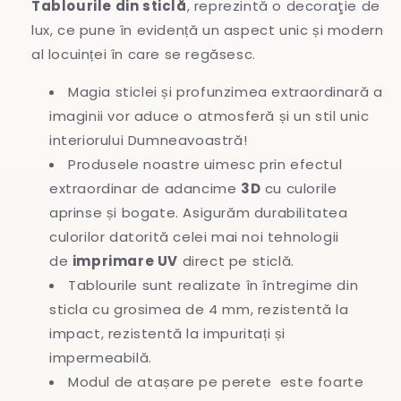
Tablourile din sticlă
, reprezintă o decoraţie de
lux, ce pune în evidență un aspect unic și modern
al locuinței în care se regăsesc.
Magia sticlei și profunzimea extraordinară a
imaginii vor aduce o atmosferă și un stil unic
interiorului Dumneavoastră!
Produsele noastre uimesc prin efectul
extraordinar de adancime
3D
cu culorile
aprinse și bogate. Asigurăm durabilitatea
culorilor datorită celei mai noi tehnologii
de
imprimare UV
direct pe sticlă.
Tablourile sunt realizate în întregime
din
sticla cu grosimea de 4 mm, rezistentă la
impact, rezistentă la impuritați și
impermeabilă.
Modul de atașare pe perete este foarte