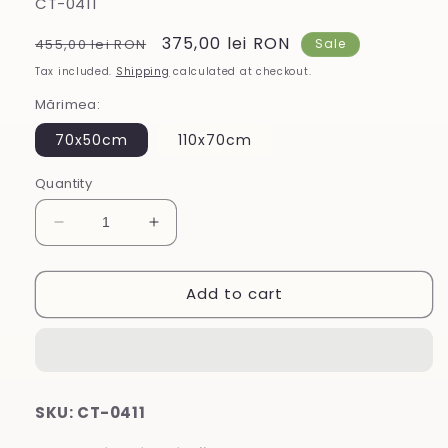
SKU:
CT-0411
Regular
Sale
375,00 lei RON
455,00 lei RON
Sale
price
price
Tax included.
Shipping
calculated at checkout.
Mărimea:
70x50cm
110x70cm
Quantity
Decrease
Increase
quantity
quantity
for
for
Add to cart
Tablou
Tablou
din
din
sticlă
sticlă
SKU: CT-0411