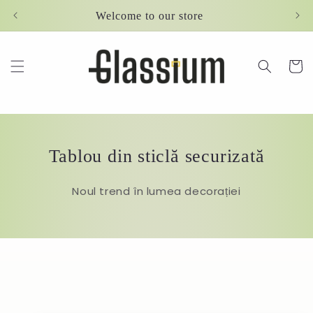
Skip to
Welcome to our store
content
Cart
Tablou din sticlă securizată
Noul trend în lumea decorației
Skip to
product
information