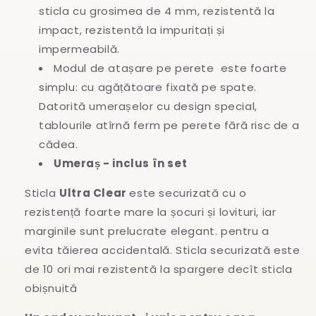
sticla cu grosimea de 4 mm, rezistentă la
impact, rezistentă la impuritați și
impermeabilă.
Modul de atașare pe perete este foarte
simplu: cu agățătoare fixată pe spate.
Datorită umerașelor cu design special,
tablourile atîrnă ferm pe perete fără risc de a
cădea.
Umeraș - inclus în set
Sticla
Ultra Clear
este securizată cu o
rezistență foarte mare la șocuri și lovituri, iar
marginile sunt prelucrate elegant. pentru a
evita
tăierea accidentală. Sticla securizată este
de 10 ori mai rezistentă la spargere decît sticla
obișnuită