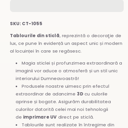
sticlă
sticlă
SKU: CT-1055
Tablourile din sticlă
, reprezintă o decoraţie de
lux, ce pune în evidență un aspect unic și modern
al locuinței în care se regăsesc.
Magia sticlei și profunzimea extraordinară a
imaginii vor aduce o atmosferă și un stil unic
interiorului Dumneavoastră!
Produsele noastre uimesc prin efectul
extraordinar de adancime
3D
cu culorile
aprinse și bogate. Asigurăm durabilitatea
culorilor datorită celei mai noi tehnologii
de
imprimare UV
direct pe sticlă.
Tablourile sunt realizate în întregime
din