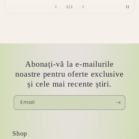
of
2
/
2
Abonați-vă la e-mailurile
noastre pentru oferte exclusive
și cele mai recente știri.
Email
Shop