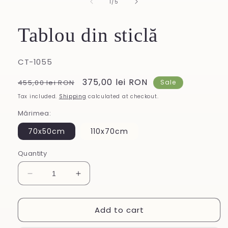
of
1
/
5
Tablou din sticlă
SKU:
CT-1055
Regular
Sale
375,00 lei RON
455,00 lei RON
Sale
price
price
Tax included.
Shipping
calculated at checkout.
Mărimea:
70x50cm
110x70cm
Quantity
Decrease
Increase
quantity
quantity
for
for
Add to cart
Tablou
Tablou
din
din