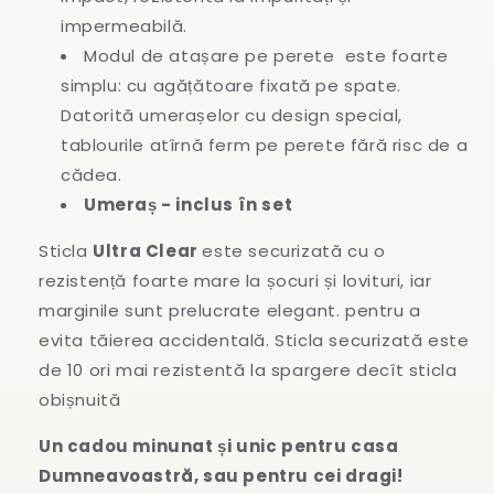
impermeabilă.
Modul de atașare pe perete este foarte
simplu: cu agățătoare fixată pe spate.
Datorită umerașelor cu design special,
tablourile atîrnă ferm pe perete fără risc de a
cădea.
Umeraș - inclus în set
Sticla
Ultra Clear
este securizată cu o
rezistență foarte mare la șocuri și lovituri, iar
marginile sunt prelucrate elegant. pentru a
evita
tăierea accidentală. Sticla securizată este
de 10 ori mai rezistentă la spargere decît sticla
obișnuită
Un cadou minunat și unic pentru casa
Dumneavoastră, sau pentru cei dragi!