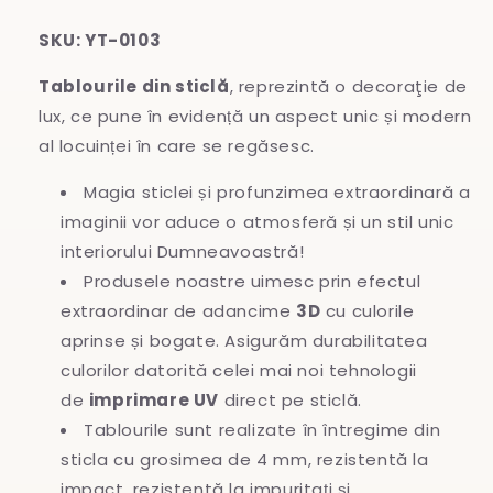
SKU: YT-0103
Tablourile din sticlă
, reprezintă o decoraţie de
lux, ce pune în evidență un aspect unic și modern
al locuinței în care se regăsesc.
Magia sticlei și profunzimea extraordinară a
imaginii vor aduce o atmosferă și un stil unic
interiorului Dumneavoastră!
Produsele noastre uimesc prin efectul
extraordinar de adancime
3D
cu culorile
aprinse și bogate. Asigurăm durabilitatea
culorilor datorită celei mai noi tehnologii
de
imprimare UV
direct pe sticlă.
Tablourile sunt realizate în întregime
din
sticla cu grosimea de 4 mm, rezistentă la
impact, rezistentă la impuritați și