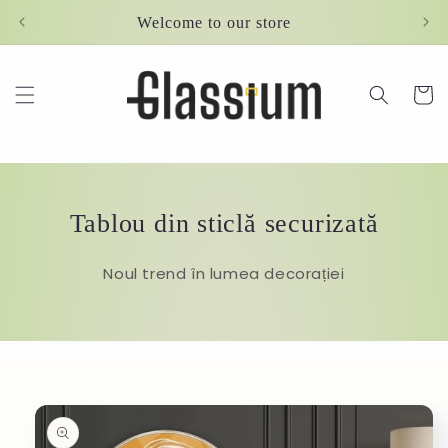
Skip to
Welcome to our store
content
Cart
Tablou din sticlă securizată
Noul trend în lumea decorației
Skip to
product
information