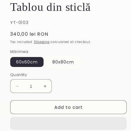
Tablou din sticlă
SKU:
YT-0103
Regular
340,00 lei RON
price
Tax included.
Shipping
calculated at checkout.
Mărimea:
60x60cm
80x80cm
Quantity
Decrease
Increase
quantity
quantity
for
for
Add to cart
Tablou
Tablou
din
din
sticlă
sticlă