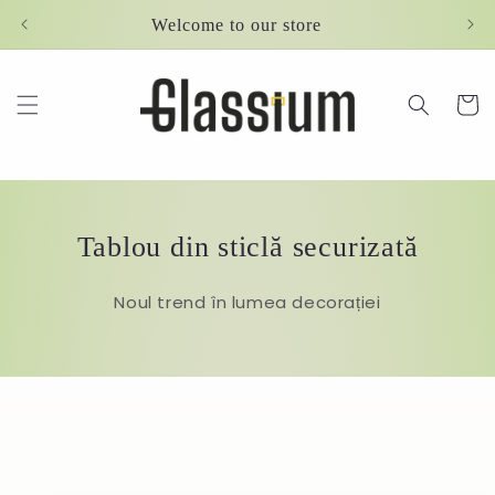
Skip to
Welcome to our store
content
Cart
Tablou din sticlă securizată
Noul trend în lumea decorației
Skip to
product
information