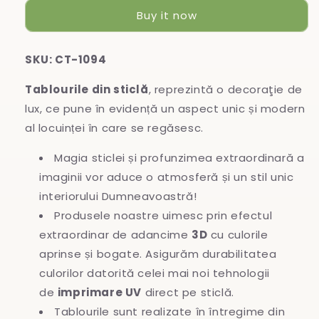
sticlă
sticlă
Buy it now
SKU: CT-1094
Tablourile din sticlă
, reprezintă o decoraţie de
lux, ce pune în evidență un aspect unic și modern
al locuinței în care se regăsesc.
Magia sticlei și profunzimea extraordinară a
imaginii vor aduce o atmosferă și un stil unic
interiorului Dumneavoastră!
Produsele noastre uimesc prin efectul
extraordinar de adancime
3D
cu culorile
aprinse și bogate. Asigurăm durabilitatea
culorilor datorită celei mai noi tehnologii
de
imprimare UV
direct pe sticlă.
Tablourile sunt realizate în întregime
din