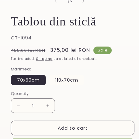
of
1
/
5
Tablou din sticlă
SKU:
CT-1094
Regular
Sale
375,00 lei RON
455,00 lei RON
Sale
price
price
Tax included.
Shipping
calculated at checkout.
Mărimea:
70x50cm
110x70cm
Quantity
Decrease
Increase
quantity
quantity
for
for
Add to cart
Tablou
Tablou
din
din