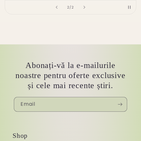
of
2
/
2
Abonați-vă la e-mailurile
noastre pentru oferte exclusive
și cele mai recente știri.
Email
Shop