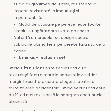
sticla cu grosimea de 4 mm, rezistentă la
impact, rezistentă la impuritați și
impermeabilă.
Modul de atașare pe perete este foarte
simplu: cu agățătoare fixată pe spate.
Datorită umerașelor cu design special,
tablourile atîrnă ferm pe perete fără risc de a
cădea.
Umeraș - inclus în set
Sticla
Ultra Clear
este securizată cu o
rezistență foarte mare la șocuri și lovituri, iar
marginile sunt prelucrate elegant. pentru a
evita
tăierea accidentală. Sticla securizată este
de 10 ori mai rezistentă la spargere decît sticla
obișnuită