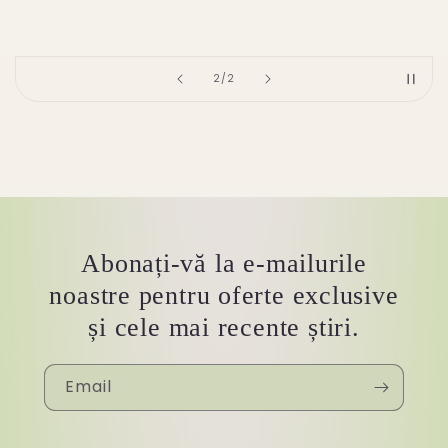
of
2
/
2
Abonați-vă la e-mailurile
noastre pentru oferte exclusive
și cele mai recente știri.
Email