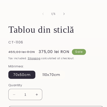
of
1
/
5
Tablou din sticlă
SKU:
CT-1106
Regular
Sale
375,00 lei RON
455,00 lei RON
Sale
price
price
Tax included.
Shipping
calculated at checkout.
Mărimea:
70x50cm
110x70cm
Quantity
Decrease
Increase
quantity
quantity
for
for