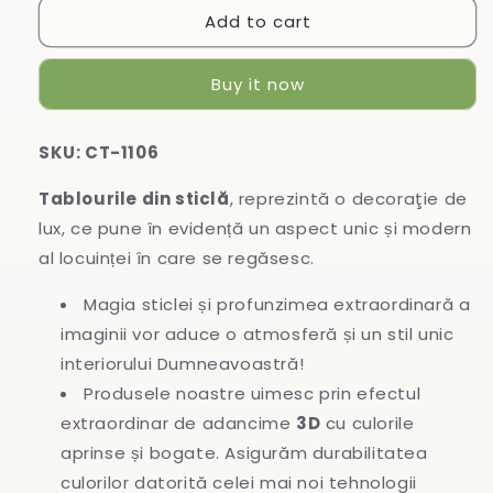
Add to cart
Tablou
Tablou
din
din
sticlă
sticlă
Buy it now
SKU: CT-1106
Tablourile din sticlă
, reprezintă o decoraţie de
lux, ce pune în evidență un aspect unic și modern
al locuinței în care se regăsesc.
Magia sticlei și profunzimea extraordinară a
imaginii vor aduce o atmosferă și un stil unic
interiorului Dumneavoastră!
Produsele noastre uimesc prin efectul
extraordinar de adancime
3D
cu culorile
aprinse și bogate. Asigurăm durabilitatea
culorilor datorită celei mai noi tehnologii