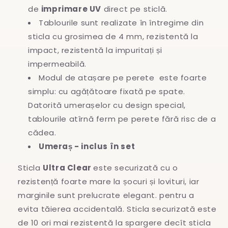
de
imprimare UV
direct pe sticlă.
Tablourile sunt realizate în întregime
din
sticla cu grosimea de 4 mm, rezistentă la
impact, rezistentă la impuritați și
impermeabilă.
Modul de atașare pe perete este foarte
simplu: cu agățătoare fixată pe spate.
Datorită umerașelor cu design special,
tablourile atîrnă ferm pe perete fără risc de a
cădea.
Umeraș - inclus în set
Sticla
Ultra Clear
este securizată cu o
rezistență foarte mare la șocuri și lovituri, iar
marginile sunt prelucrate elegant. pentru a
evita
tăierea accidentală. Sticla securizată este
de 10 ori mai rezistentă la spargere decît sticla