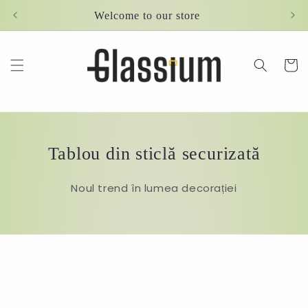
Skip to
Welcome to our store
content
Cart
Tablou din sticlă securizată
Noul trend în lumea decorației
Skip to
product
information