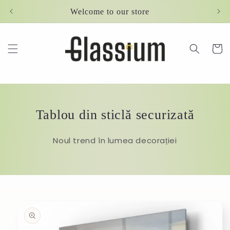
Skip to
Welcome to our store
content
Cart
Tablou din sticlă securizată
Noul trend în lumea decorației
Skip to
product
information