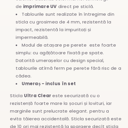
de
imprimare UV
direct pe sticlă.
Tablourile sunt realizate în întregime
din
sticla cu grosimea de 4 mm, rezistentă la
impact, rezistentă la impuritați și
impermeabilă.
Modul de atașare pe perete este foarte
simplu: cu agățătoare fixată pe spate.
Datorită umerașelor cu design special,
tablourile atîrnă ferm pe perete fără risc de a
cădea.
Umeraș - inclus în set
Sticla
Ultra Clear
este securizată cu o
rezistență foarte mare la șocuri și lovituri, iar
marginile sunt prelucrate elegant. pentru a
evita
tăierea accidentală. Sticla securizată este
de 10 ori mai rezistentă la spargere decît sticla