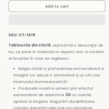
for
for
Add to cart
Tablou
Tablou
din
din
sticlă
sticlă
SKU: CT-1416
Tablourile din sticlă
, reprezintă o decoraţie de
lux, ce pune în evidență un aspect unic și modern
al locuinței în care se regăsesc.
Magia sticlei și profunzimea extraordinară a
imaginii vor aduce o atmosferă și un stil unic
interiorului Dumneavoastră!
Produsele noastre uimesc prin efectul
extraordinar de adancime
3D
cu culorile
aprinse și bogate. Asigurăm durabilitatea
culorilor datorită celei mai noi tehnologii