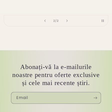
of
2
/
2
Abonați-vă la e-mailurile
noastre pentru oferte exclusive
și cele mai recente știri.
Email