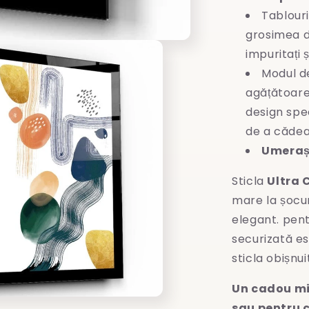
Tablouri
grosimea d
impuritați 
Modul d
agățătoare
design spec
de a cădea
Umeraș 
Sticla
Ultra 
mare la șocuri
elegant. pent
securizată es
sticla obișnui
Un cadou mi
sau pentru c