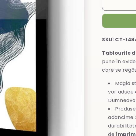
Tablou
din
sticlă
SKU: CT-148
Tablourile d
pune în evide
care se regă
Magia st
vor aduce o
Dumneavoa
Produse
adancime
durabilitat
de
imprim