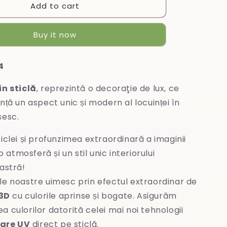
Add to cart
Tablou
din
sticlă
Buy it now
4
in sticlă
, reprezintă o decoraţie de lux, ce
nță un aspect unic și modern al locuinței în
sesc.
iclei și profunzimea extraordinară a imaginii
 atmosferă și un stil unic interiorului
stră!
le noastre uimesc prin efectul extraordinar de
3D
cu culorile aprinse și bogate. Asigurăm
ea culorilor datorită celei mai noi tehnologii
are UV
direct pe sticlă.