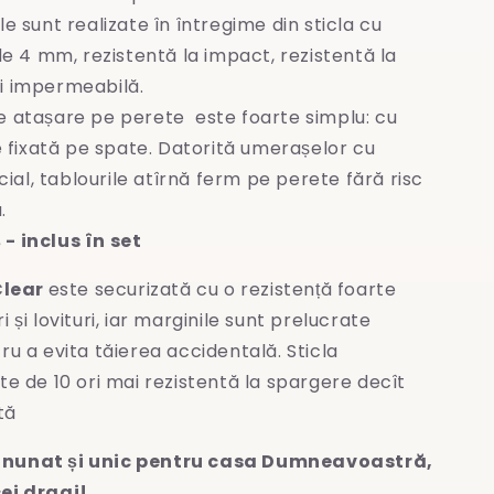
le sunt realizate în întregime
din sticla cu
e 4 mm, rezistentă la impact, rezistentă la
și impermeabilă.
e atașare pe perete este foarte simplu: cu
 fixată pe spate. Datorită umerașelor cu
ial, tablourile atîrnă ferm pe perete fără risc
.
- inclus în set
Clear
este securizată cu o rezistență foarte
 și lovituri, iar marginile sunt prelucrate
ru a evita
tăierea accidentală. Sticla
te de 10 ori mai rezistentă la spargere decît
tă
nunat și unic pentru casa Dumneavoastră,
ei dragi!