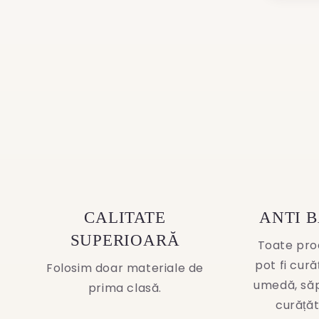
media
2
3
in
in
modal
modal
CALITATE
ANTI 
SUPERIOARĂ
Toate pro
pot fi cur
Folosim doar materiale de
umedă, să
prima clasă.
curățăt