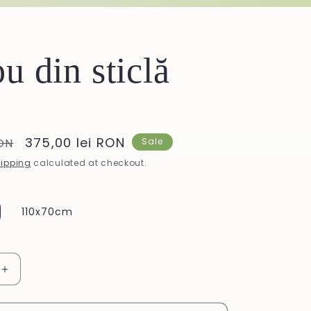
u din sticlă
Sale
375,00 lei RON
RON
Sale
price
ipping
calculated at checkout.
110x70cm
Increase
quantity
for