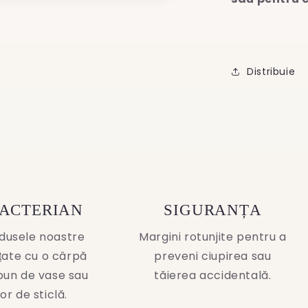
Distribuie
BACTERIAN
SIGURANȚA
dusele noastre
Margini rotunjite pentru a
ățate cu o cârpă
preveni ciupirea sau
pun de vase sau
tăierea accidentală.
or de sticlă.