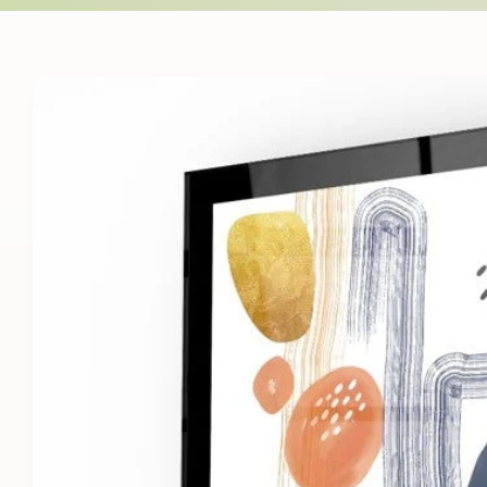
Skip to
product
information