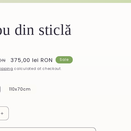
u din sticlă
Sale
375,00 lei RON
RON
Sale
price
ipping
calculated at checkout.
110x70cm
Increase
quantity
for