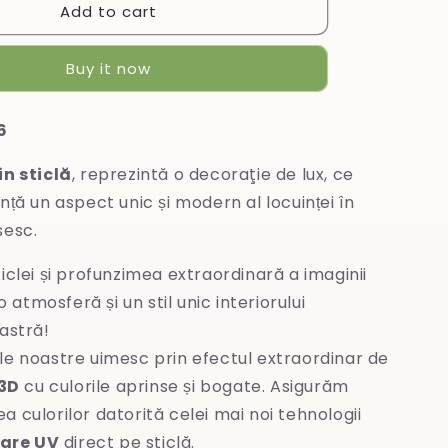
Add to cart
Tablou
din
sticlă
Buy it now
6
in sticlă
, reprezintă o decoraţie de lux, ce
nță un aspect unic și modern al locuinței în
sesc.
iclei și profunzimea extraordinară a imaginii
 atmosferă și un stil unic interiorului
stră!
le noastre uimesc prin efectul extraordinar de
3D
cu culorile aprinse și bogate. Asigurăm
ea culorilor datorită celei mai noi tehnologii
are UV
direct pe sticlă.