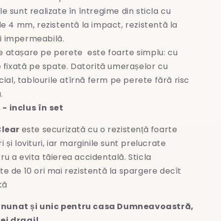
le sunt realizate în întregime
din sticla cu
e 4 mm, rezistentă la impact, rezistentă la
și impermeabilă.
e atașare pe perete este foarte simplu: cu
 fixată pe spate. Datorită umerașelor cu
ial, tablourile atîrnă ferm pe perete fără risc
.
- inclus în set
Clear
este securizată cu o rezistență foarte
 și lovituri, iar marginile sunt prelucrate
ru a evita
tăierea accidentală. Sticla
te de 10 ori mai rezistentă la spargere decît
tă
nunat și unic pentru casa Dumneavoastră,
ei dragi!