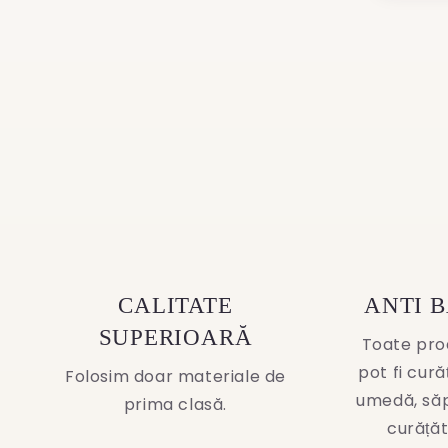
media
2
3
in
in
modal
modal
CALITATE
ANTI 
SUPERIOARĂ
Toate pro
pot fi cur
Folosim doar materiale de
umedă, să
prima clasă.
curățăt