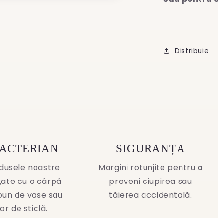
Distribuie
BACTERIAN
SIGURANȚA
dusele noastre
Margini rotunjite pentru a
ățate cu o cârpă
preveni ciupirea sau
pun de vase sau
tăierea accidentală.
or de sticlă.