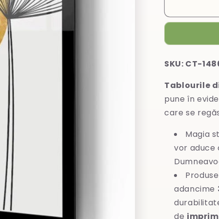
Tablou
din
sticlă
SKU: CT-148
Tablourile d
pune în evide
care se regă
Magia st
vor aduce o
Dumneavoa
Produse
adancime
durabilitat
de
imprim