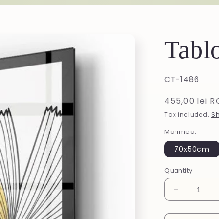
Tablo
SKU:
CT-1486
Regular
455,00 lei 
price
Tax included.
Sh
Mărimea:
70x50cm
Quantity
Decrease
quantity
for