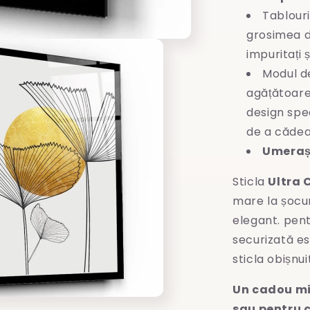
Tablouri
grosimea d
impuritați 
Modul d
agățătoare
design spec
de a cădea
Umeraș 
Sticla
Ultra 
mare la șocuri
elegant. pent
securizată es
sticla obișnui
Un cadou mi
sau pentru c