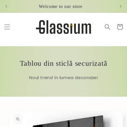
Skip to
Welcome to our store
content
Cart
Tablou din sticlă securizată
Noul trend în lumea decorației
Skip to
product
information