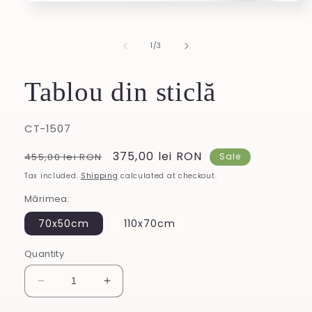
Open
media
1
in
of
1
/
3
modal
Tablou din sticlă
SKU:
CT-1507
Regular
Sale
375,00 lei RON
455,00 lei RON
Sale
price
price
Tax included.
Shipping
calculated at checkout.
Mărimea:
70x50cm
110x70cm
Quantity
Decrease
Increase
quantity
quantity