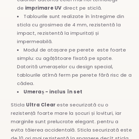
de
imprimare UV
direct pe sticlă.
Tablourile sunt realizate în întregime
din
sticla cu grosimea de 4 mm, rezistentă la
impact, rezistentă la impuritați și
impermeabilă.
Modul de atașare pe perete este foarte
simplu: cu agățătoare fixată pe spate.
Datorită umerașelor cu design special,
tablourile atîrnă ferm pe perete fără risc de a
cădea.
Umeraș - inclus în set
Sticla
Ultra Clear
este securizată cu o
rezistență foarte mare la șocuri și lovituri, iar
marginile sunt prelucrate elegant. pentru a
evita
tăierea accidentală. Sticla securizată este
de 10 ori mai rezistentă la spargere decît sticla