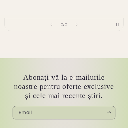
of
2
/
2
Abonați-vă la e-mailurile
noastre pentru oferte exclusive
și cele mai recente știri.
Email