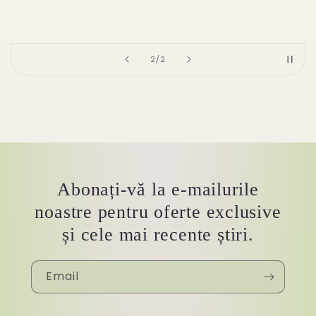
of
2
/
2
Abonați-vă la e-mailurile
noastre pentru oferte exclusive
și cele mai recente știri.
Email