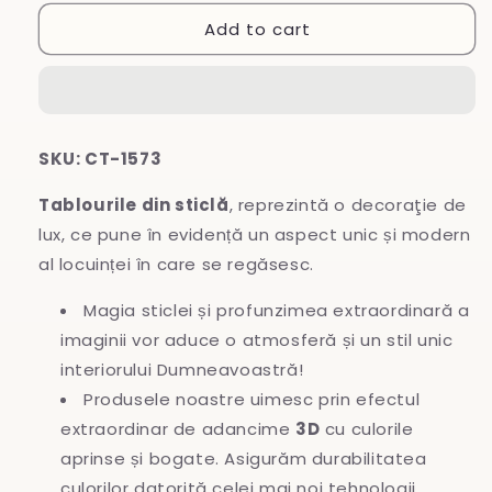
for
for
Add to cart
Tablou
Tablou
din
din
sticlă
sticlă
SKU: CT-1573
Tablourile din sticlă
, reprezintă o decoraţie de
lux, ce pune în evidență un aspect unic și modern
al locuinței în care se regăsesc.
Magia sticlei și profunzimea extraordinară a
imaginii vor aduce o atmosferă și un stil unic
interiorului Dumneavoastră!
Produsele noastre uimesc prin efectul
extraordinar de adancime
3D
cu culorile
aprinse și bogate. Asigurăm durabilitatea
culorilor datorită celei mai noi tehnologii