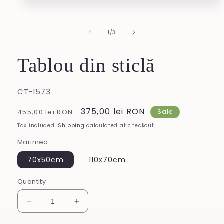
Open
media
1
in
of
1
/
3
modal
Tablou din sticlă
SKU:
CT-1573
Regular
Sale
375,00 lei RON
455,00 lei RON
Sale
price
price
Tax included.
Shipping
calculated at checkout.
Mărimea:
70x50cm
110x70cm
Quantity
Decrease
Increase
quantity
quantity