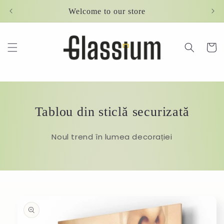
Skip to
Welcome to our store
content
Cart
Tablou din sticlă securizată
Noul trend în lumea decorației
Skip to
product
information