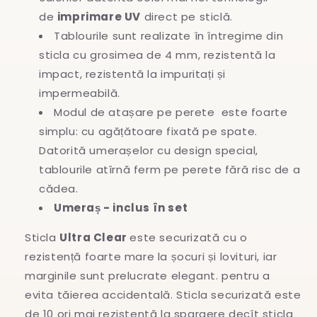
de
imprimare UV
direct pe sticlă.
Tablourile sunt realizate în întregime
din
sticla cu grosimea de 4 mm, rezistentă la
impact, rezistentă la impuritați și
impermeabilă.
Modul de atașare pe perete este foarte
simplu: cu agățătoare fixată pe spate.
Datorită umerașelor cu design special,
tablourile atîrnă ferm pe perete fără risc de a
cădea.
Umeraș - inclus în set
Sticla
Ultra Clear
este securizată cu o
rezistență foarte mare la șocuri și lovituri, iar
marginile sunt prelucrate elegant. pentru a
evita
tăierea accidentală. Sticla securizată este
de 10 ori mai rezistentă la spargere decît sticla